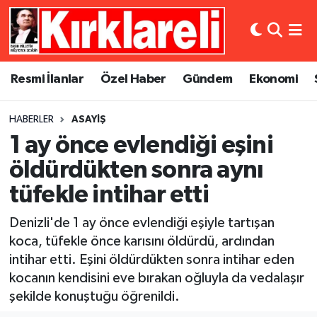
Resmi İlanlar
Asayiş
Künye
Merkez Nöbetçi Eczaneler
Resmi İlanlar
Özel Haber
Gündem
Ekonomi
Özel Haber
Bilim ve Teknoloji
İletişim
Merkez Hava Durumu
HABERLER
ASAYIŞ
Gündem
Dünya
Gizlilik Sözleşmesi
Merkez Trafik Yoğunluk Haritası
1 ay önce evlendiği eşini
Ekonomi
Eğitim
Süper Lig Puan Durumu ve Fikstür
öldürdükten sonra aynı
tüfekle intihar etti
Siyaset
Kültür Sanat
Tüm Manşetler
Denizli'de 1 ay önce evlendiği eşiyle tartışan
Spor
Magazin
Son Dakika Haberleri
koca, tüfekle önce karısını öldürdü, ardından
intihar etti. Eşini öldürdükten sonra intihar eden
Medya
Haber Arşivi
kocanın kendisini eve bırakan oğluyla da vedalaşır
şekilde konuştuğu öğrenildi.
Sağlık