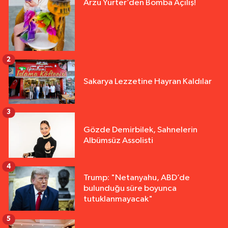
Arzu Yurter’den Bomba Açılış!
2
Sakarya Lezzetine Hayran Kaldılar
3
Gözde Demirbilek, Sahnelerin
Albümsüz Assolisti
4
Trump: "Netanyahu, ABD’de
bulunduğu süre boyunca
tutuklanmayacak"
5