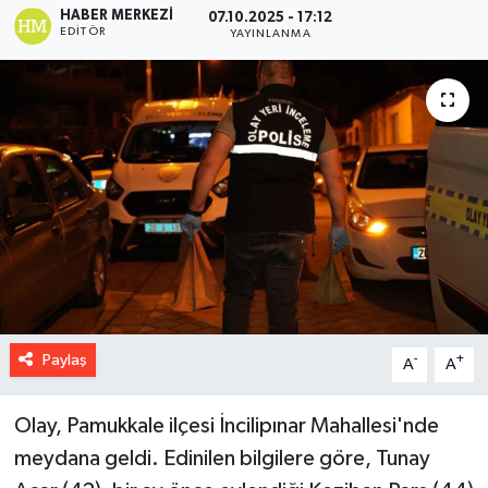
HABER MERKEZI
07.10.2025 - 17:12
EDITÖR
YAYINLANMA
Paylaş
-
+
A
A
Olay, Pamukkale ilçesi İncilipınar Mahallesi'nde
meydana geldi. Edinilen bilgilere göre, Tunay