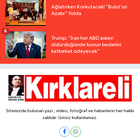
Ağlatırken Korkutacak! "Bulut’un
Azabı" Yolda
6
Trump: "İran her ABD askeri
öldürdüğünde bunun bedelini
katbekat ödeyecek"
Sitemizde bulunan yazı , video, fotoğraf ve haberlerin her hakkı
saklıdır. İzinsiz kullanılamaz.