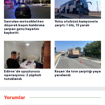
Savrulan motosikletten
Yolcu otobüsü kamyonete
düşerek başını kaldırıma
çarptı: 1 ölü, 15 yaralı
çarpan genç hayatını
kaybetti
Edirne'de uyuşturucu
Keşan'da tırın çarptığı yaya
operasyonu: 2 şüpheli
yaralandı
tutuklandı
Yorumlar