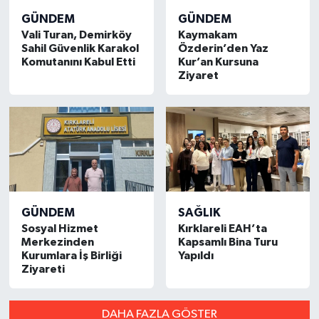
GÜNDEM
GÜNDEM
Vali Turan, Demirköy
Kaymakam
Sahil Güvenlik Karakol
Özderin’den Yaz
Komutanını Kabul Etti
Kur’an Kursuna
Ziyaret
GÜNDEM
SAĞLIK
Sosyal Hizmet
Kırklareli EAH’ta
Merkezinden
Kapsamlı Bina Turu
Kurumlara İş Birliği
Yapıldı
Ziyareti
DAHA FAZLA GÖSTER