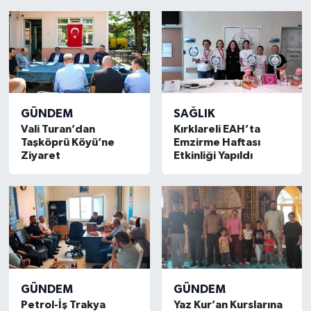
GÜNDEM
SAĞLIK
Vali Turan’dan
Kırklareli EAH’ta
Taşköprü Köyü’ne
Emzirme Haftası
Ziyaret
Etkinliği Yapıldı
GÜNDEM
GÜNDEM
Petrol-İş Trakya
Yaz Kur’an Kurslarına