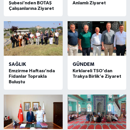
Şubesi’nden BOTAŞ
Anlamlı Ziyaret
Çalışanlarına Ziyaret
SAĞLIK
GÜNDEM
Emzirme Haftası’nda
Kırklareli TSO’dan
Fidanlar Toprakla
Trakya Birlik’e Ziyaret
Buluştu