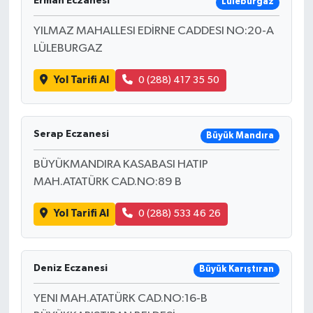
Erman Eczanesi
Lüleburgaz
YILMAZ MAHALLESI EDİRNE CADDESI NO:20-A
LÜLEBURGAZ
Yol Tarifi Al
0 (288) 417 35 50
Serap Eczanesi
Büyük Mandıra
BÜYÜKMANDIRA KASABASI HATIP
MAH.ATATÜRK CAD.NO:89 B
Yol Tarifi Al
0 (288) 533 46 26
Deniz Eczanesi
Büyük Karıştıran
YENI MAH.ATATÜRK CAD.NO:16-B