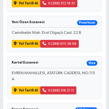
Yol Tarifi Al
0 (288) 512 16 51
Yeni Özen Eczanesi
Pınarhisar
Camiikebir Mah. Erol Olgaçlı Cad. 22 B
Yol Tarifi Al
0 (288) 615 26 06
Kartal Eczanesi
Vize
EVREN MAHALLESI, ATATÜRK CADDESI, NO:115
A
Yol Tarifi Al
0 (288) 318 21 11