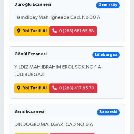
Duroğlu Eczanesi
Demirköy
Hamdibey Mah. İğneada Cad. No:30 A
Yol Tarifi Al
0 (288) 681 65 68
Gönül Eczanesi
Lüleburgaz
YILDIZ MAH.IBRAHIM EROL SOK.NO:1 A
LÜLEBURGAZ
Yol Tarifi Al
0 (288) 417 65 70
Barıs Eczanesi
Babaeski
DINDOGRU MAH.GAZI CAD.NO:9 A