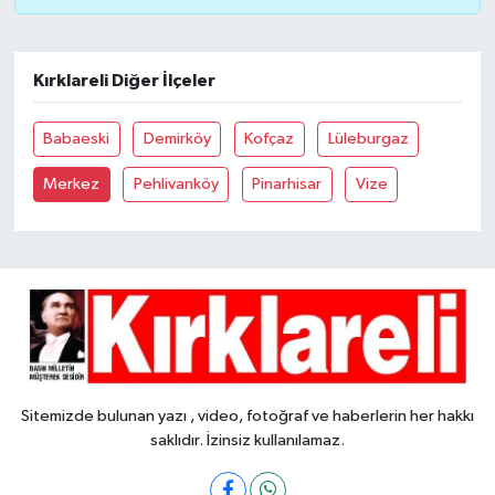
Kırklareli Diğer İlçeler
Babaeski
Demirköy
Kofçaz
Lüleburgaz
Merkez
Pehlivanköy
Pinarhisar
Vize
Sitemizde bulunan yazı , video, fotoğraf ve haberlerin her hakkı
saklıdır. İzinsiz kullanılamaz.