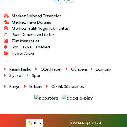
Merkez Nöbetçi Eczaneler
Merkez Hava Durumu
Merkez Trafik Yoğunluk Haritası
Puan Durumu ve Fikstür
Tüm Manşetler
Son Dakika Haberleri
Haber Arşivi
Resmi İlanlar
Özel Haber
Gündem
Ekonomi
Siyaset
Spor
Künye
İletişim
Gizlilik Sözleşmesi
RSS
Kırklareli @ 2024