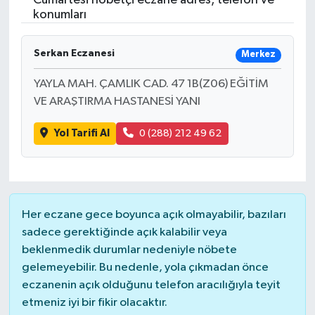
Cumartesi nöbetçi eczane adres, telefon ve
konumları
Serkan Eczanesi
Merkez
YAYLA MAH. ÇAMLIK CAD. 47 1B(Z06) EĞİTİM
VE ARAŞTIRMA HASTANESİ YANI
Yol Tarifi Al
0 (288) 212 49 62
Her eczane gece boyunca açık olmayabilir, bazıları
sadece gerektiğinde açık kalabilir veya
beklenmedik durumlar nedeniyle nöbete
gelemeyebilir. Bu nedenle, yola çıkmadan önce
eczanenin açık olduğunu telefon aracılığıyla teyit
etmeniz iyi bir fikir olacaktır.