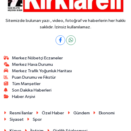
Sitemizde bulunan yazı , video, fotoğraf ve haberlerin her hakkı
saklıdır. İzinsiz kullanılamaz.
Merkez Nöbetçi Eczaneler
Merkez Hava Durumu
Merkez Trafik Yoğunluk Haritası
Puan Durumu ve Fikstür
Tüm Manşetler
Son Dakika Haberleri
Haber Arşivi
Resmi İlanlar
Özel Haber
Gündem
Ekonomi
Siyaset
Spor
Künye
İletişim
Gizlilik Sözleşmesi