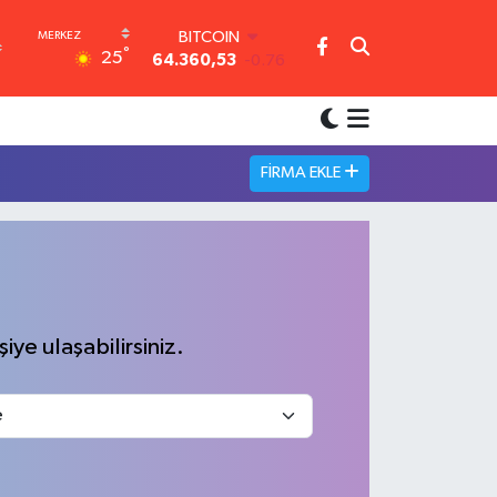
BITCOIN
°
25
64.360,53
-0.76
DOLAR
47,7143
0.16
EURO
55,0317
-0.02
FIRMA EKLE
STERLİN
64,2463
0.07
GRAM ALTIN
6574.81
1.44
BİST100
13.887
64
iye ulaşabilirsiniz.