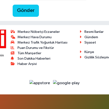
Gönder
Merkez Nöbetçi Eczaneler
Resmi İlanlar
Merkez Hava Durumu
Gündem
Merkez Trafik Yoğunluk Haritası
Siyaset
Puan Durumu ve Fikstür
Künye
Tüm Manşetler
rin
Gizlilik Sözleşm
Son Dakika Haberleri
Haber Arşivi