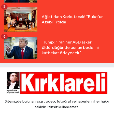
5
Ağlatırken Korkutacak! "Bulut’un
Azabı" Yolda
6
Trump: "İran her ABD askeri
öldürdüğünde bunun bedelini
katbekat ödeyecek"
Sitemizde bulunan yazı , video, fotoğraf ve haberlerin her hakkı
saklıdır. İzinsiz kullanılamaz.