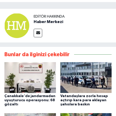
EDITÖR HAKKINDA
Haber Merkezi
Bunlar da ilginizi çekebilir
Çanakkale'de jandarmadan
Vatandaşlara zorla hesap
uyuşturucu operasyonu: 68
açtırıp kara para aklayan
gözaltı
şahıslara baskın