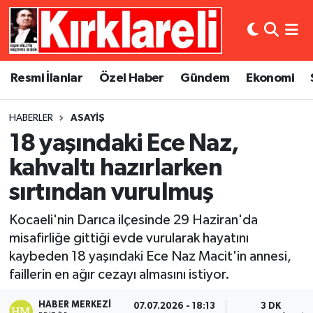
Resmi İlanlar
Asayiş
Künye
Merkez Nöbetçi Eczaneler
Resmi İlanlar
Özel Haber
Gündem
Ekonomi
Özel Haber
Bilim ve Teknoloji
İletişim
Merkez Hava Durumu
HABERLER
ASAYIŞ
Gündem
Dünya
Gizlilik Sözleşmesi
Merkez Trafik Yoğunluk Haritası
18 yaşındaki Ece Naz,
Ekonomi
Eğitim
Süper Lig Puan Durumu ve Fikstür
kahvaltı hazırlarken
sırtından vurulmuş
Siyaset
Kültür Sanat
Tüm Manşetler
Kocaeli'nin Darıca ilçesinde 29 Haziran'da
Spor
Magazin
Son Dakika Haberleri
misafirliğe gittiği evde vurularak hayatını
kaybeden 18 yaşındaki Ece Naz Macit'in annesi,
Medya
Haber Arşivi
faillerin en ağır cezayı almasını istiyor.
Sağlık
HABER MERKEZI
07.07.2026 - 18:13
3 DK