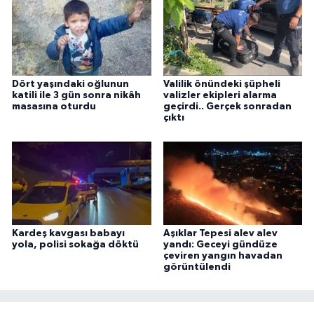
Dört yaşındaki oğlunun
Valilik önündeki şüpheli
katili ile 3 gün sonra nikâh
valizler ekipleri alarma
masasına oturdu
geçirdi.. Gerçek sonradan
çıktı
Kardeş kavgası babayı
Aşıklar Tepesi alev alev
yola, polisi sokağa döktü
yandı: Geceyi gündüze
çeviren yangın havadan
görüntülendi