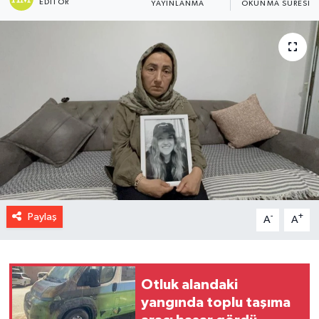
EDITÖR
YAYINLANMA
OKUNMA SÜRESI
Paylaş
-
+
A
A
Otluk alandaki
yangında toplu taşıma