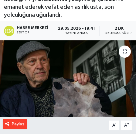
emanet ederek vefat eden asırlık usta, son
yolculuğuna uğurlandı.
HABER MERKEZI
29.05.2026 - 19:41
2 DK
EDITÖR
YAYINLANMA
OKUNMA SÜRESI
Paylaş
-
+
A
A