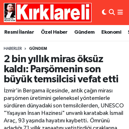
Resmi İlanlar
Asayiş
Künye
Merkez Nöbetçi Eczaneler
Resmi İlanlar
Özel Haber
Gündem
Ekonomi
Özel Haber
Bilim ve Teknoloji
İletişim
Merkez Hava Durumu
HABERLER
GÜNDEM
Gündem
Dünya
Gizlilik Sözleşmesi
Merkez Trafik Yoğunluk Haritası
2 bin yıllık miras öksüz
Ekonomi
Eğitim
Süper Lig Puan Durumu ve Fikstür
kaldı: Parşömenin son
büyük temsilcisi vefat etti
Siyaset
Kültür Sanat
Tüm Manşetler
İzmir'in Bergama ilçesinde, antik çağın mirası
Spor
Magazin
Son Dakika Haberleri
parşömen üretimini geleneksel yöntemlerle
sürdüren dünyadaki son temsilcilerden, UNESCO
Medya
Haber Arşivi
"Yaşayan İnsan Hazinesi" unvanlı karatabak İsmail
Araç, 93 yaşında hayatını kaybetti. Ömrünü
Sağlık
adadığı 71 yıllık zanaatını yetiştirdiği çıraklarına