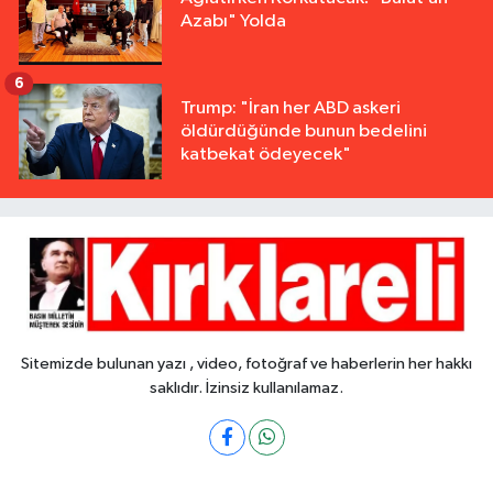
Azabı" Yolda
6
Trump: "İran her ABD askeri
öldürdüğünde bunun bedelini
katbekat ödeyecek"
Sitemizde bulunan yazı , video, fotoğraf ve haberlerin her hakkı
saklıdır. İzinsiz kullanılamaz.