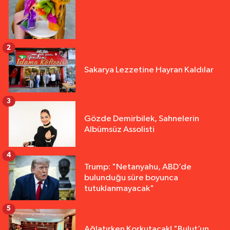
2
Sakarya Lezzetine Hayran Kaldılar
3
Gözde Demirbilek, Sahnelerin
Albümsüz Assolisti
4
Trump: "Netanyahu, ABD’de
bulunduğu süre boyunca
tutuklanmayacak"
5
Ağlatırken Korkutacak! "Bulut’un