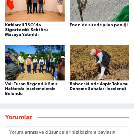
Kırklareli TSO'da
Enez'de sitede yılan paniği
Sigortacılık Sektörü
Masaya Yatırıldı
Vali Turan Beğendik Sınır
Babaeski'nde Aspir Tohumu
Hattında İncelemelerde
Deneme Sahaları İncelendi
Bulundu
Yorumlar