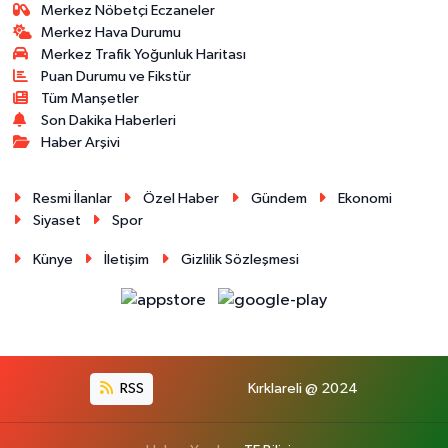
Merkez Nöbetçi Eczaneler
Merkez Hava Durumu
Merkez Trafik Yoğunluk Haritası
Puan Durumu ve Fikstür
Tüm Manşetler
Son Dakika Haberleri
Haber Arşivi
Resmi İlanlar
Özel Haber
Gündem
Ekonomi
Siyaset
Spor
Künye
İletişim
Gizlilik Sözleşmesi
RSS
Kırklareli @ 2024