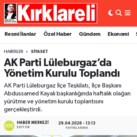
Resmi İlanlar
Asayiş
Künye
Merkez Nöbetçi Eczaneler
Resmi İlanlar
Özel Haber
Gündem
Ekonomi
Özel Haber
Bilim ve Teknoloji
İletişim
Merkez Hava Durumu
HABERLER
SIYASET
Gündem
Dünya
Gizlilik Sözleşmesi
Merkez Trafik Yoğunluk Haritası
AK Parti Lüleburgaz’da
Ekonomi
Eğitim
Süper Lig Puan Durumu ve Fikstür
Yönetim Kurulu Toplandı
AK Parti Lüleburgaz İlçe Teşkilatı, İlçe Başkanı
Siyaset
Kültür Sanat
Tüm Manşetler
Abdussamed Kayalı başkanlığında haftalık olağan
yürütme ve yönetim kurulu toplantısını
Spor
Magazin
Son Dakika Haberleri
gerçekleştirdi.
Medya
Haber Arşivi
HABER MERKEZI
29.04.2026 - 13:13
EDITÖR
YAYINLANMA
Sağlık