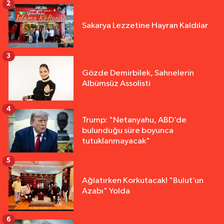
2
Sakarya Lezzetine Hayran Kaldılar
3
Gözde Demirbilek, Sahnelerin
Albümsüz Assolisti
4
Trump: "Netanyahu, ABD’de
bulunduğu süre boyunca
tutuklanmayacak"
5
Ağlatırken Korkutacak! "Bulut’un
Azabı" Yolda
6