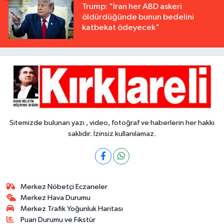
Trump: "İran her ABD askeri
öldürdüğünde bunun bedelini
katbekat ödeyecek"
Sitemizde bulunan yazı , video, fotoğraf ve haberlerin her hakkı
saklıdır. İzinsiz kullanılamaz.
Merkez Nöbetçi Eczaneler
Merkez Hava Durumu
Merkez Trafik Yoğunluk Haritası
Puan Durumu ve Fikstür