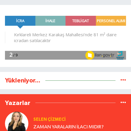
Yükleniyor...
Yazarlar
SELEN ÇİZMECİ
ZAMAN YARALARIN İLACI MIDIR?