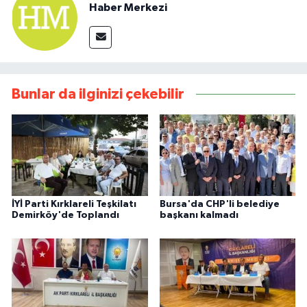
Haber Merkezi
Bunlar da ilginizi çekebilir
İYİ Parti Kırklareli Teşkilatı
Bursa'da CHP'li belediye
Demirköy'de Toplandı
başkanı kalmadı