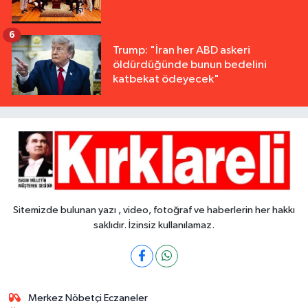
6
Trump: "İran her ABD askeri
öldürdüğünde bunun bedelini
katbekat ödeyecek"
Sitemizde bulunan yazı , video, fotoğraf ve haberlerin her hakkı
saklıdır. İzinsiz kullanılamaz.
Merkez Nöbetçi Eczaneler