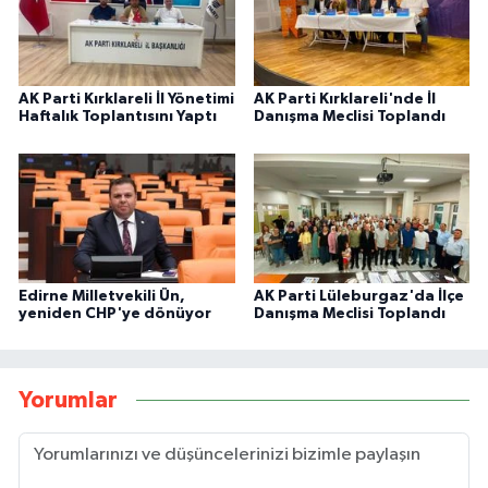
AK Parti Kırklareli İl Yönetimi
AK Parti Kırklareli'nde İl
Haftalık Toplantısını Yaptı
Danışma Meclisi Toplandı
Edirne Milletvekili Ün,
AK Parti Lüleburgaz'da İlçe
yeniden CHP'ye dönüyor
Danışma Meclisi Toplandı
Yorumlar