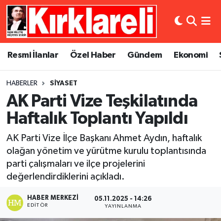
Resmi İlanlar
Asayiş
Künye
Merkez Nöbetçi Eczaneler
Resmi İlanlar
Özel Haber
Gündem
Ekonomi
Özel Haber
Bilim ve Teknoloji
İletişim
Merkez Hava Durumu
HABERLER
SIYASET
Gündem
Dünya
Gizlilik Sözleşmesi
Merkez Trafik Yoğunluk Haritası
AK Parti Vize Teşkilatında
Ekonomi
Eğitim
Süper Lig Puan Durumu ve Fikstür
Haftalık Toplantı Yapıldı
AK Parti Vize İlçe Başkanı Ahmet Aydın, haftalık
Siyaset
Kültür Sanat
Tüm Manşetler
olağan yönetim ve yürütme kurulu toplantısında
parti çalışmaları ve ilçe projelerini
Spor
Magazin
Son Dakika Haberleri
değerlendirdiklerini açıkladı.
Medya
Haber Arşivi
HABER MERKEZI
05.11.2025 - 14:26
EDITÖR
YAYINLANMA
Sağlık