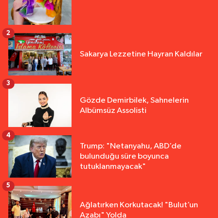
2
Sakarya Lezzetine Hayran Kaldılar
3
Gözde Demirbilek, Sahnelerin
Albümsüz Assolisti
4
Trump: "Netanyahu, ABD’de
bulunduğu süre boyunca
tutuklanmayacak"
5
Ağlatırken Korkutacak! "Bulut’un
Azabı" Yolda