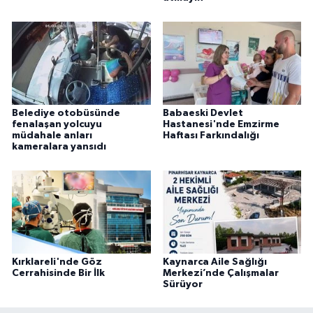
Belediye otobüsünde
Babaeski Devlet
fenalaşan yolcuyu
Hastanesi'nde Emzirme
müdahale anları
Haftası Farkındalığı
kameralara yansıdı
Kırklareli'nde Göz
Kaynarca Aile Sağlığı
Cerrahisinde Bir İlk
Merkezi’nde Çalışmalar
Sürüyor