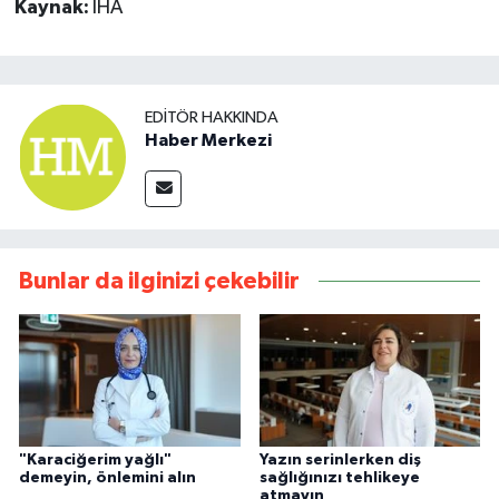
Kaynak:
İHA
EDITÖR HAKKINDA
Haber Merkezi
Bunlar da ilginizi çekebilir
"Karaciğerim yağlı"
Yazın serinlerken diş
demeyin, önlemini alın
sağlığınızı tehlikeye
atmayın