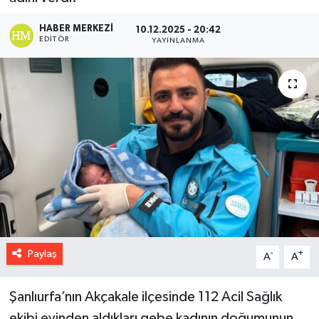
HABER MERKEZI
10.12.2025 - 20:42
EDITÖR
YAYINLANMA
Paylaş
-
+
A
A
Şanlıurfa’nın Akçakale ilçesinde 112 Acil Sağlık
ekibi evinden aldıkları gebe kadının doğumunun