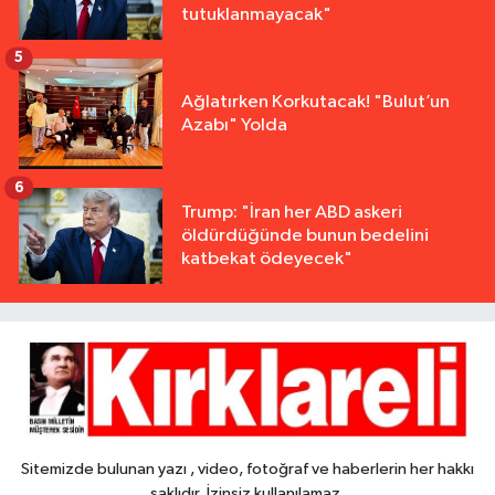
tutuklanmayacak"
5
Ağlatırken Korkutacak! "Bulut’un
Azabı" Yolda
6
Trump: "İran her ABD askeri
öldürdüğünde bunun bedelini
katbekat ödeyecek"
Sitemizde bulunan yazı , video, fotoğraf ve haberlerin her hakkı
saklıdır. İzinsiz kullanılamaz.