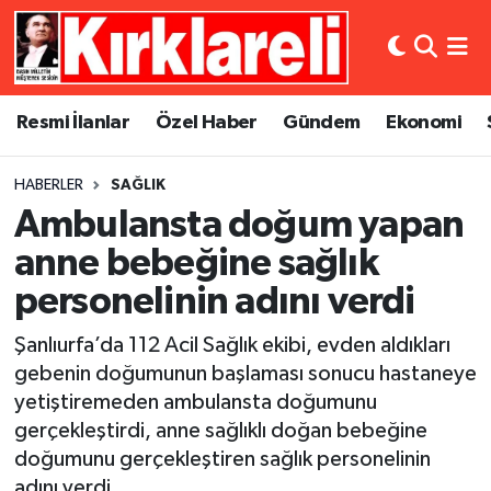
Resmi İlanlar
Asayiş
Künye
Merkez Nöbetçi Eczaneler
Resmi İlanlar
Özel Haber
Gündem
Ekonomi
Özel Haber
Bilim ve Teknoloji
İletişim
Merkez Hava Durumu
HABERLER
SAĞLIK
Gündem
Dünya
Gizlilik Sözleşmesi
Merkez Trafik Yoğunluk Haritası
Ambulansta doğum yapan
Ekonomi
Eğitim
Süper Lig Puan Durumu ve Fikstür
anne bebeğine sağlık
personelinin adını verdi
Siyaset
Kültür Sanat
Tüm Manşetler
Şanlıurfa’da 112 Acil Sağlık ekibi, evden aldıkları
Spor
Magazin
Son Dakika Haberleri
gebenin doğumunun başlaması sonucu hastaneye
yetiştiremeden ambulansta doğumunu
Medya
Haber Arşivi
gerçekleştirdi, anne sağlıklı doğan bebeğine
doğumunu gerçekleştiren sağlık personelinin
Sağlık
adını verdi.