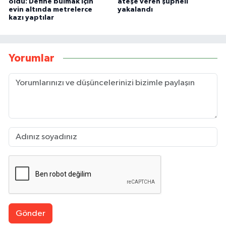
oldu: Define bulmak için
ateşe veren şüpheli
evin altında metrelerce
yakalandı
kazı yaptılar
Yorumlar
Gönder