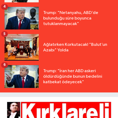
4
Trump: "Netanyahu, ABD’de
bulunduğu süre boyunca
tutuklanmayacak"
5
Ağlatırken Korkutacak! "Bulut’un
Azabı" Yolda
6
Trump: "İran her ABD askeri
öldürdüğünde bunun bedelini
katbekat ödeyecek"