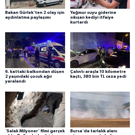
Bakan Gürlek’ten 2 olay için
Yağmur suyu giderine
aydınlatma paylaşımı
sıkışan kediyi itfaiye
kurtardı
6. kattaki balkondan düşen
Çalıntı araçla 10 kilometre
2 yaşındaki çocuk ağır
kaçtı, 380 bin TL ceza yedi
yaralandı
'Salak Milyoner' filmi gerçek
Bursa'da tarlalık alanı