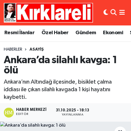
Resmi İlanlar
Asayiş
Künye
Merkez Nöbetçi Eczaneler
Resmi İlanlar
Özel Haber
Gündem
Ekonomi
Özel Haber
Bilim ve Teknoloji
İletişim
Merkez Hava Durumu
HABERLER
ASAYIŞ
Gündem
Dünya
Gizlilik Sözleşmesi
Merkez Trafik Yoğunluk Haritası
Ankara’da silahlı kavga: 1
Ekonomi
Eğitim
Süper Lig Puan Durumu ve Fikstür
ölü
Ankara’nın Altındağ ilçesinde, bisiklet çalma
Siyaset
Kültür Sanat
Tüm Manşetler
iddiası ile çıkan silahlı kavgada 1 kişi hayatını
kaybetti.
Spor
Magazin
Son Dakika Haberleri
HABER MERKEZI
31.10.2025 - 18:13
Medya
Haber Arşivi
EDITÖR
YAYINLANMA
Sağlık