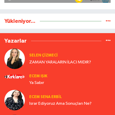
Yükleniyor...
Yazarlar
SELEN ÇİZMECİ
ZAMAN YARALARIN İLACI MIDIR?
ECEM IŞIK
Ya Sabır
ECEM SENA ERBIL
Israr Ediyoruz Ama Sonuçları Ne?