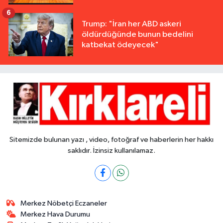
6
Trump: "İran her ABD askeri
öldürdüğünde bunun bedelini
katbekat ödeyecek"
Sitemizde bulunan yazı , video, fotoğraf ve haberlerin her hakkı
saklıdır. İzinsiz kullanılamaz.
Merkez Nöbetçi Eczaneler
Merkez Hava Durumu