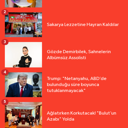
2
Sakarya Lezzetine Hayran Kaldılar
3
Gözde Demirbilek, Sahnelerin
Albümsüz Assolisti
4
Trump: "Netanyahu, ABD’de
bulunduğu süre boyunca
tutuklanmayacak"
5
Ağlatırken Korkutacak! "Bulut’un
Azabı" Yolda