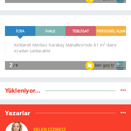
Yükleniyor...
Yazarlar
SELEN ÇİZMECİ