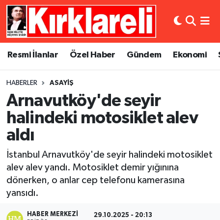
Resmi İlanlar
Asayiş
Künye
Merkez Nöbetçi Eczaneler
Resmi İlanlar
Özel Haber
Gündem
Ekonomi
Özel Haber
Bilim ve Teknoloji
İletişim
Merkez Hava Durumu
HABERLER
ASAYIŞ
Gündem
Dünya
Gizlilik Sözleşmesi
Merkez Trafik Yoğunluk Haritası
Arnavutköy'de seyir
Ekonomi
Eğitim
Süper Lig Puan Durumu ve Fikstür
halindeki motosiklet alev
aldı
Siyaset
Kültür Sanat
Tüm Manşetler
İstanbul Arnavutköy'de seyir halindeki motosiklet
Spor
Magazin
Son Dakika Haberleri
alev alev yandı. Motosiklet demir yığınına
dönerken, o anlar cep telefonu kamerasına
Medya
Haber Arşivi
yansıdı.
Sağlık
HABER MERKEZI
29.10.2025 - 20:13