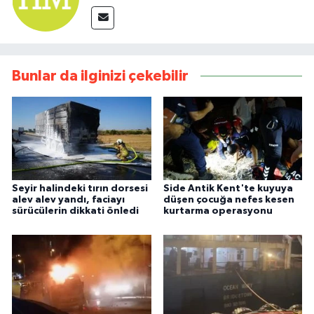
Bunlar da ilginizi çekebilir
Seyir halindeki tırın dorsesi
Side Antik Kent'te kuyuya
alev alev yandı, faciayı
düşen çocuğa nefes kesen
sürücülerin dikkati önledi
kurtarma operasyonu