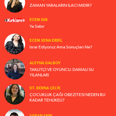
ZAMAN YARALARIN İLACI MIDIR?
ECEM IŞIK
Ya Sabır
ECEM SENA ERBIL
Israr Ediyoruz Ama Sonuçları Ne?
ALEYNA DALBOY
TAKLİTÇİ VE OYUNCU: DAMALI SU
YILANLARI
DT. BERNA ÇELIK
ÇOCUKLUK ÇAĞI OBEZİTESİ NEDEN BU
KADAR TEHLİKELİ?
ŞABAN AKIN