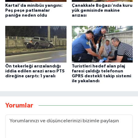
Kartal'da minibüs yangını:
Çanakkale Boğazı'nda kuru
Peş peşe patlamalar
yük gemisinde makine
paniğe neden oldu
arızası
Ön tekerleği arızalandığı
Turistleri hedef alan plaj
iddia edilen arazi aracı PTS
faresi çaldığı telefonun
direğine çarptı: 1 yaralı
GPRS destekli takip sistemi
ile yakalandı
Yorumlar