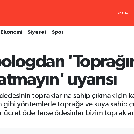
Ekonomi
Siyaset
Spor
pologdan 'Toprağın
atmayın' uyarısı
edesinin topraklarına sahip çıkmak için ka
m gibi yöntemlerle toprağa ve suya sahip
r ücret öderlerse ödesinler bizim toprakla