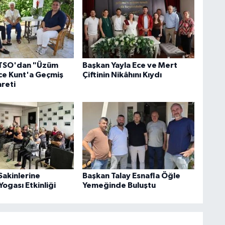
i TSO'dan "Üzüm
Başkan Yayla Ece ve Mert
ce Kunt'a Geçmiş
Çiftinin Nikâhını Kıydı
areti
Sakinlerine
Başkan Talay Esnafla Öğle
ogası Etkinliği
Yemeğinde Buluştu