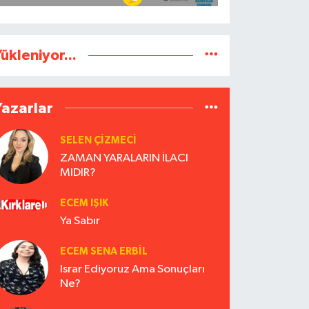
ükleniyor...
Yazarlar
SELEN ÇİZMECİ
ZAMAN YARALARIN İLACI
MIDIR?
ECEM IŞIK
Ya Sabır
ECEM SENA ERBIL
Israr Ediyoruz Ama Sonuçları
Ne?