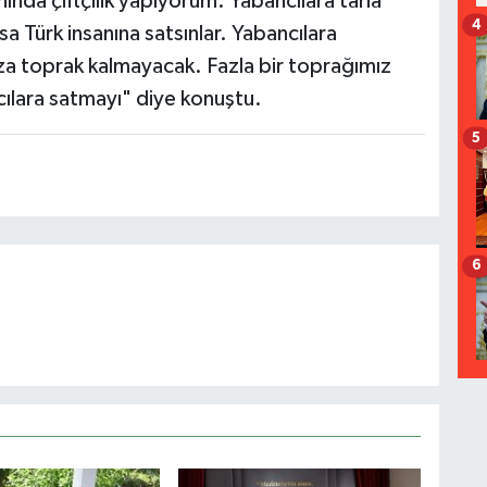
nda çiftçilik yapıyorum. Yabancılara tarla
4
a Türk insanına satsınlar. Yabancılara
ıza toprak kalmayacak. Fazla bir toprağımız
ılara satmayı" diye konuştu.
5
6