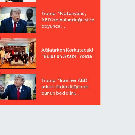
Trump: "Netanyahu,
ABD’de bulunduğu süre
boyunca
tutuklanmayacak"
Ağlatırken Korkutacak!
"Bulut’un Azabı" Yolda
Trump: "İran her ABD
askeri öldürdüğünde
bunun bedelini
katbekat ödeyecek"