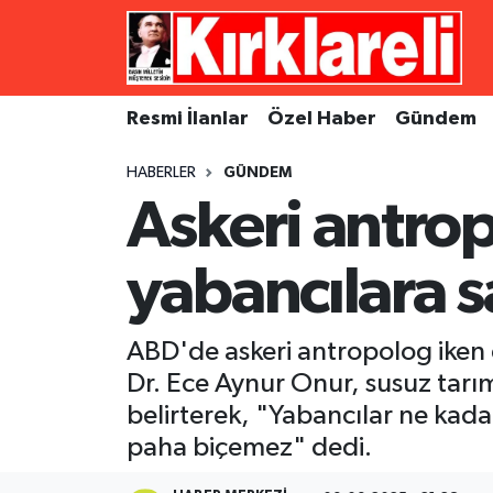
Resmi İlanlar
Asayiş
Künye
Merkez Nöbetçi Eczaneler
Resmi İlanlar
Özel Haber
Gündem
Özel Haber
Bilim ve Teknoloji
İletişim
Merkez Hava Durumu
HABERLER
GÜNDEM
Gündem
Dünya
Gizlilik Sözleşmesi
Merkez Trafik Yoğunluk Haritası
Askeri antro
Ekonomi
Eğitim
Süper Lig Puan Durumu ve Fikstür
yabancılara s
Siyaset
Kültür Sanat
Tüm Manşetler
ABD'de askeri antropolog iken d
Spor
Magazin
Son Dakika Haberleri
Dr. Ece Aynur Onur, susuz tarı
belirterek, "Yabancılar ne kada
Medya
Haber Arşivi
paha biçemez" dedi.
Sağlık