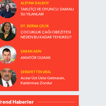
ALEYNA DALBOY
TAKLİTÇİ VE OYUNCU: DAMALI
SU YILANLARI
DT. BERNA ÇELIK
ÇOCUKLUK ÇAĞI OBEZİTESİ
NEDEN BU KADAR TEHLİKELİ?
ŞABAN AKIN
AMATÖR OLMAK
ŞERAFETTIN URAL
Acılar Üst Üste Gelmesin,
Kaldırması Zordur
Trend Haberler