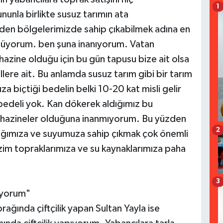
1
nla birlikte susuz tarımın ata
eden bölgelerimizde sahip çıkabilmek adına en
ünüyorum. ben şuna inanıyorum. Vatan
 hazine olduğu için bu gün tapusu bize ait olsa
illere ait. Bu anlamda susuz tarım gibi bir tarım
za biçtiği bedelin belki 10-20 kat misli gelir
 bedeli yok. Kan dökerek aldığımız bu
ek hazineler olduğuna inanmıyorum. Bu yüzden
2
ağımıza ve suyumuza sahip çıkmak çok önemli
zim topraklarımıza ve su kaynaklarımıza paha
3
lüyorum"
ğında çiftçilik yapan Sultan Yayla ise