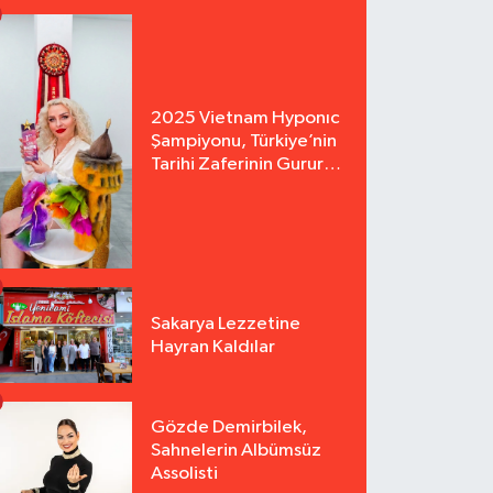
2025 Vietnam Hyponıc
Şampiyonu, Türkiye’nin
Tarihi Zaferinin Gururu
Arzu Yurter’den Bomba
Açılış!
Sakarya Lezzetine
Hayran Kaldılar
Gözde Demirbilek,
Sahnelerin Albümsüz
Assolisti