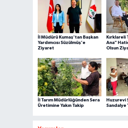
İl Müdürü Kumaş'tan Başkan
Kırklarel
Yardımcısı Süzülmüş'e
Ana" Hati
Ziyaret
Olsun Ziy
İl Tarım Müdürlüğünden Sera
Huzurevi 
Üretimine Yakın Takip
Sandalye Y