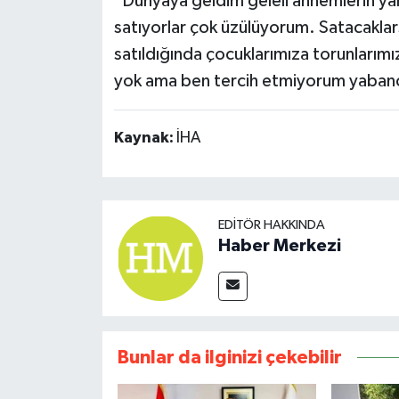
"Dünyaya geldim geleli annemlerin yanı
satıyorlar çok üzülüyorum. Satacaklars
satıldığında çocuklarımıza torunlarım
yok ama ben tercih etmiyorum yabanc
Kaynak:
İHA
EDITÖR HAKKINDA
Haber Merkezi
Bunlar da ilginizi çekebilir