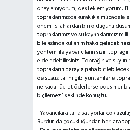
onaylamıyorum, desteklemiyorum. Bunu
topraklarımızda kuraklıkla mücadele 
önemli silahlardan biri olduğunu düş
topraklarımız ve su kaynaklarımız milli
bile aslında kullanım hakkı gelecek nes
yöntemi ile yabancıların sizin toprağını
elde edebilirsiniz. Toprağın ve suyun
toprakların parayla paha biçilebilec
de susuz tarım gibi yöntemlerle topr
ne kadar ücret öderlerse ödesinler bi
biçilemez" şeklinde konuştu.
"Yabancılara tarla satıyorlar çok üzü
Burdur'da çocukluğundan beri ata topra