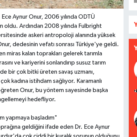
Dr. Ece Aynur Onur, 2006 yılında ODTÜ
Y
un oldu. Ardından 2008 yılında Fulbright
sitesinde askeri antropoloji alanında yüksek
ur, dedesinin vefatı sonrası Türkiye'ye geldi.
 miras kalan toprakları gelerek tarımla
nı ve kariyerini sonlandırıp susuz tarım
e bir çok bitki üreten savaş uzmanı,
r çok kadına istihdam sağlıyor. Karamanlı
mı öğreten Onur, bu yöntem sayesinde başka
ngellemeyi hedefliyor.
rım yapmaya başladım"
prağına geldiğini ifade eden Dr. Ece Aynur
urdur'da çok ciddi bir kuralık sorunun olduğunu