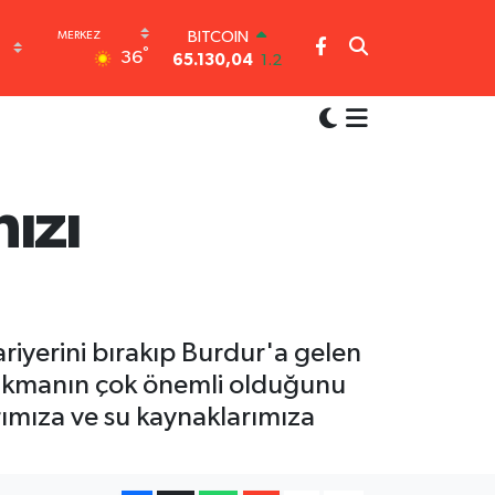
65.130,04
1.2
DOLAR
°
36
47,7106
0.17
EURO
55,1652
0.27
STERLİN
64,4046
0.35
GRAM ALTIN
6618.49
2.12
ızı
BİST100
13.773
-19
riyerini bırakıp Burdur'a gelen
 çıkmanın çok önemli olduğunu
rımıza ve su kaynaklarımıza