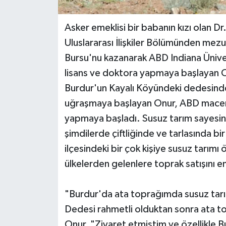
Asker emeklisi bir babanın kızı olan 
Uluslararası İlişkiler Bölümünden mez
Bursu'nu kazanarak ABD Indiana Üniver
lisans ve doktora yapmaya başlayan On
Burdur'un Kayalı Köyündeki dedesinden
uğraşmaya başlayan Onur, ABD macerası
yapmaya başladı. Susuz tarım sayesind
şimdilerde çiftliğinde ve tarlasında bi
ilçesindeki bir çok kişiye susuz tarı
ülkelerden gelenlere toprak satışını e
"Burdur'da ata toprağımda susuz ta
Dedesi rahmetli olduktan sonra ata to
Onur, "Ziyaret etmiştim ve özellikle B