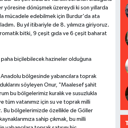
er yöresine dönüşmek üzereydi ki son yıllarda
la mücadele edebilmek için Burdur'da ata
m. Bu yıl itibariyle de 8. yılımıza giriyoruz.
aromatik bitki, 9 çeşit gıda ve 6 çeşit baharat
 paha biçilebilecek hazineler olduğuna
 Anadolu bölgesinde yabancılara toprak
yduklarını söyleyen Onur, "Maalesef şahit
um bu bölgelerimiz kuralık ve susuzlukla
 tüm vatanımız için su ve toprak milli
. Bu bölgelerimizde özellikle de Göller
kaynaklarımıza sahip çıkmak, bu milli
 yabancılara toprak satışını hiç