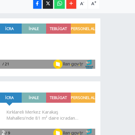
-
+
A
A