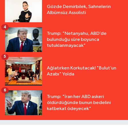
Gözde Demirbilek, Sahnelerin
Albümsüz Assolisti
4
Trump: "Netanyahu, ABD’de
bulunduğu süre boyunca
tutuklanmayacak"
5
Ağlatırken Korkutacak! "Bulut’un
Azabı" Yolda
6
Trump: "İran her ABD askeri
öldürdüğünde bunun bedelini
katbekat ödeyecek"