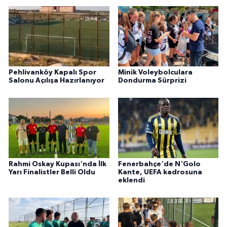
Pehlivanköy Kapalı Spor
Minik Voleybolculara
Salonu Açılışa Hazırlanıyor
Dondurma Sürprizi
Rahmi Oskay Kupası'nda İlk
Fenerbahçe'de N'Golo
Yarı Finalistler Belli Oldu
Kante, UEFA kadrosuna
eklendi