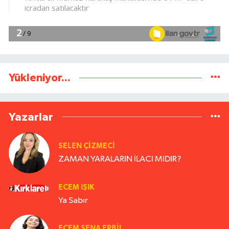
Yükleniyor...
Yazarlar
SELEN ÇİZMECİ
ZAMAN YARALARIN İLACI MIDIR?
ECEM IŞIK
Ya Sabır
ECEM SENA ERBIL