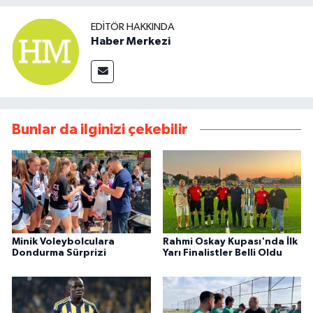
EDITÖR HAKKINDA
Haber Merkezi
Bunlar da ilginizi çekebilir
Minik Voleybolculara
Rahmi Oskay Kupası'nda İlk
Dondurma Sürprizi
Yarı Finalistler Belli Oldu