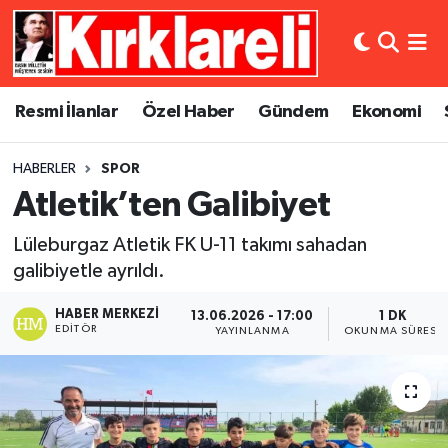
Resmi İlanlar
Asayiş
Künye
Merkez Nöbetçi Eczaneler
Resmi İlanlar
Özel Haber
Gündem
Ekonomi
Özel Haber
Bilim ve Teknoloji
İletişim
Merkez Hava Durumu
HABERLER
SPOR
Gündem
Dünya
Gizlilik Sözleşmesi
Merkez Trafik Yoğunluk Haritası
Atletik’ten Galibiyet
Ekonomi
Eğitim
Süper Lig Puan Durumu ve Fikstür
Lüleburgaz Atletik FK U-11 takımı sahadan
galibiyetle ayrıldı.
Siyaset
Kültür Sanat
Tüm Manşetler
HABER MERKEZI
13.06.2026 - 17:00
1 DK
Spor
Magazin
Son Dakika Haberleri
EDITÖR
YAYINLANMA
OKUNMA SÜRESI
Medya
Haber Arşivi
Sağlık