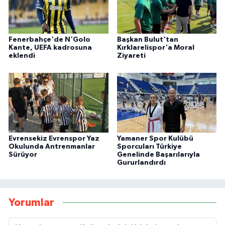
Fenerbahçe'de N'Golo
Başkan Bulut'tan
Kante, UEFA kadrosuna
Kırklarelispor'a Moral
eklendi
Ziyareti
Evrensekiz Evrenspor Yaz
Yamaner Spor Kulübü
Okulunda Antrenmanlar
Sporcuları Türkiye
Sürüyor
Genelinde Başarılarıyla
Gururlandırdı
Yorumlar