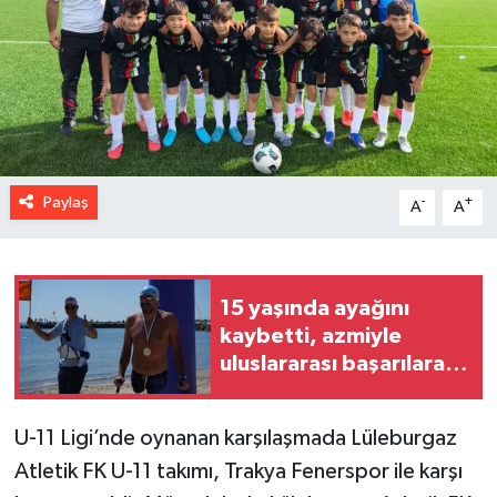
Paylaş
-
+
A
A
15 yaşında ayağını
kaybetti, azmiyle
uluslararası başarılara
ulaştı
U-11 Ligi’nde oynanan karşılaşmada Lüleburgaz
Atletik FK U-11 takımı, Trakya Fenerspor ile karşı