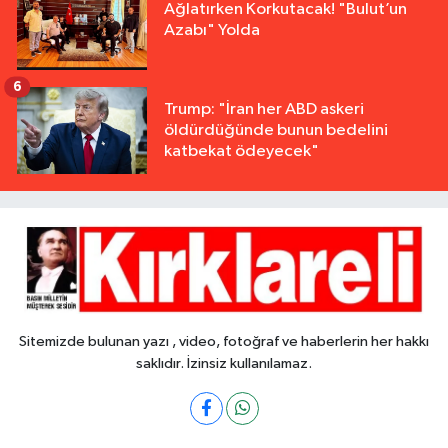
Ağlatırken Korkutacak! "Bulut’un
Azabı" Yolda
6
Trump: "İran her ABD askeri
öldürdüğünde bunun bedelini
katbekat ödeyecek"
Sitemizde bulunan yazı , video, fotoğraf ve haberlerin her hakkı
saklıdır. İzinsiz kullanılamaz.