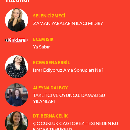
SELEN ÇİZMECİ
ZAMAN YARALARIN İLACI MIDIR?
ECEM IŞIK
Ya Sabır
ECEM SENA ERBIL
Israr Ediyoruz Ama Sonuçları Ne?
ALEYNA DALBOY
TAKLİTÇİ VE OYUNCU: DAMALI SU
YILANLARI
DT. BERNA ÇELIK
ÇOCUKLUK ÇAĞI OBEZİTESİ NEDEN BU
KADAR TEHLİKELİ?