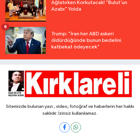
Ağlatırken Korkutacak! "Bulut’un
Azabı" Yolda
6
Trump: "İran her ABD askeri
öldürdüğünde bunun bedelini
katbekat ödeyecek"
Sitemizde bulunan yazı , video, fotoğraf ve haberlerin her hakkı
saklıdır. İzinsiz kullanılamaz.