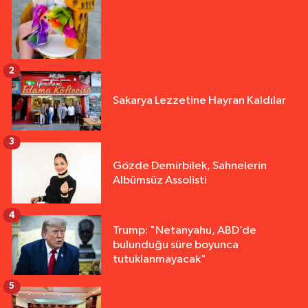
2
Sakarya Lezzetine Hayran Kaldılar
3
Gözde Demirbilek, Sahnelerin
Albümsüz Assolisti
4
Trump: "Netanyahu, ABD’de
bulunduğu süre boyunca
tutuklanmayacak"
5