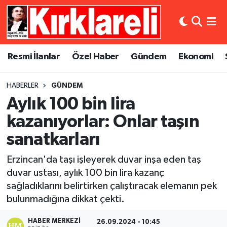
Resmi İlanlar
Asayiş
Künye
Merkez Nöbetçi Eczaneler
Resmi İlanlar
Özel Haber
Gündem
Ekonomi
Özel Haber
Bilim ve Teknoloji
İletişim
Merkez Hava Durumu
HABERLER
GÜNDEM
Gündem
Dünya
Gizlilik Sözleşmesi
Merkez Trafik Yoğunluk Haritası
Aylık 100 bin lira
Ekonomi
Eğitim
Süper Lig Puan Durumu ve Fikstür
kazanıyorlar: Onlar taşın
sanatkarları
Siyaset
Kültür Sanat
Tüm Manşetler
Erzincan'da taşı işleyerek duvar inşa eden taş
Spor
Magazin
Son Dakika Haberleri
duvar ustası, aylık 100 bin lira kazanç
sağladıklarını belirtirken çalıştıracak elemanın pek
Medya
Haber Arşivi
bulunmadığına dikkat çekti.
Sağlık
HABER MERKEZI
26.09.2024 - 10:45