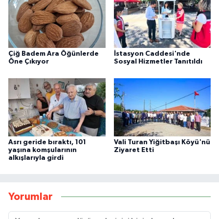
Çiğ Badem Ara Öğünlerde
İstasyon Caddesi'nde
Öne Çıkıyor
Sosyal Hizmetler Tanıtıldı
Asrı geride bıraktı, 101
Vali Turan Yiğitbaşı Köyü'nü
yaşına komşularının
Ziyaret Etti
alkışlarıyla girdi
Yorumlar