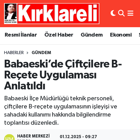
Resmi İlanlar
Asayiş
Künye
Merkez Nöbetçi Eczaneler
Resmi İlanlar
Özel Haber
Gündem
Ekonomi
Özel Haber
Bilim ve Teknoloji
İletişim
Merkez Hava Durumu
HABERLER
GÜNDEM
Gündem
Dünya
Gizlilik Sözleşmesi
Merkez Trafik Yoğunluk Haritası
Babaeski’de Çiftçilere B-
Ekonomi
Eğitim
Süper Lig Puan Durumu ve Fikstür
Reçete Uygulaması
Anlatıldı
Siyaset
Kültür Sanat
Tüm Manşetler
Babaeski İlçe Müdürlüğü teknik personeli,
Spor
Magazin
Son Dakika Haberleri
çiftçilere B-reçete uygulamasının işleyişi ve
sahadaki kullanımı hakkında bilgilendirme
Medya
Haber Arşivi
toplantısı düzenledi.
Sağlık
HABER MERKEZI
01.12.2025 - 09:27