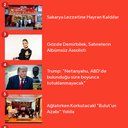
2
Sakarya Lezzetine Hayran Kaldılar
3
Gözde Demirbilek, Sahnelerin
Albümsüz Assolisti
4
Trump: "Netanyahu, ABD’de
bulunduğu süre boyunca
tutuklanmayacak"
5
Ağlatırken Korkutacak! "Bulut’un
Azabı" Yolda
6