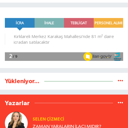
Yükleniyor...
Yazarlar
SELEN ÇİZMECİ
ZAMAN YARALARIN İLACI MIDIR?