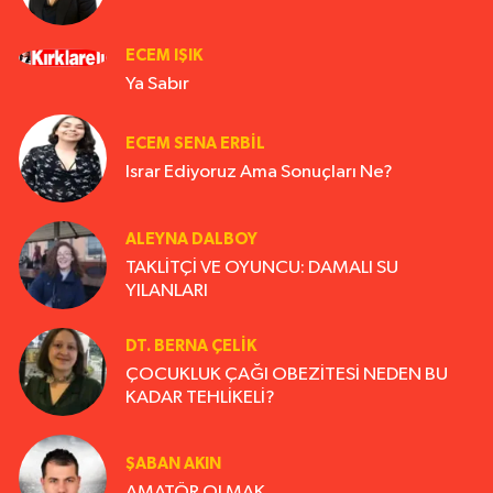
ECEM IŞIK
Ya Sabır
ECEM SENA ERBIL
Israr Ediyoruz Ama Sonuçları Ne?
ALEYNA DALBOY
TAKLİTÇİ VE OYUNCU: DAMALI SU
YILANLARI
DT. BERNA ÇELIK
ÇOCUKLUK ÇAĞI OBEZİTESİ NEDEN BU
KADAR TEHLİKELİ?
ŞABAN AKIN
AMATÖR OLMAK