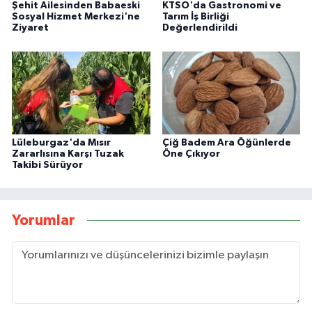
Şehit Ailesinden Babaeski
KTSO'da Gastronomi ve
Sosyal Hizmet Merkezi'ne
Tarım İş Birliği
Ziyaret
Değerlendirildi
Lüleburgaz'da Mısır
Çiğ Badem Ara Öğünlerde
Zararlısına Karşı Tuzak
Öne Çıkıyor
Takibi Sürüyor
Yorumlar