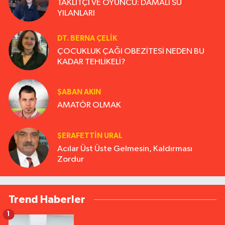
TAKLİTÇİ VE OYUNCU: DAMALI SU
YILANLARI
DT. BERNA ÇELIK
ÇOCUKLUK ÇAĞI OBEZİTESİ NEDEN BU
KADAR TEHLİKELİ?
ŞABAN AKIN
AMATÖR OLMAK
ŞERAFETTIN URAL
Acılar Üst Üste Gelmesin, Kaldırması
Zordur
Trend Haberler
1