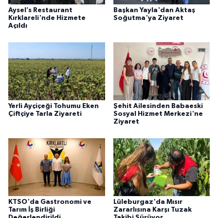
Aysel’s Restaurant
Başkan Yayla'dan Aktaş
Kırklareli'nde Hizmete
Soğutma'ya Ziyaret
Açıldı
Yerli Ayçiçeği Tohumu Eken
Şehit Ailesinden Babaeski
Çiftçiye Tarla Ziyareti
Sosyal Hizmet Merkezi'ne
Ziyaret
KTSO'da Gastronomi ve
Lüleburgaz'da Mısır
Tarım İş Birliği
Zararlısına Karşı Tuzak
Değerlendirildi
Takibi Sürüyor