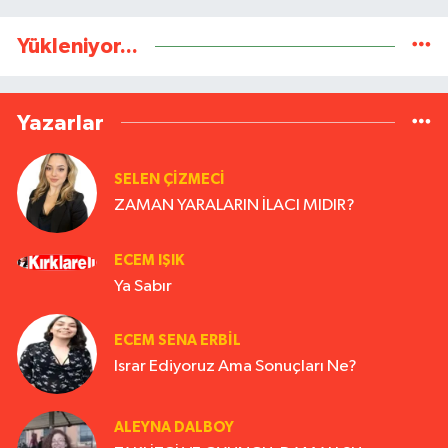
Yükleniyor...
Yazarlar
SELEN ÇİZMECİ
ZAMAN YARALARIN İLACI MIDIR?
ECEM IŞIK
Ya Sabır
ECEM SENA ERBIL
Israr Ediyoruz Ama Sonuçları Ne?
ALEYNA DALBOY