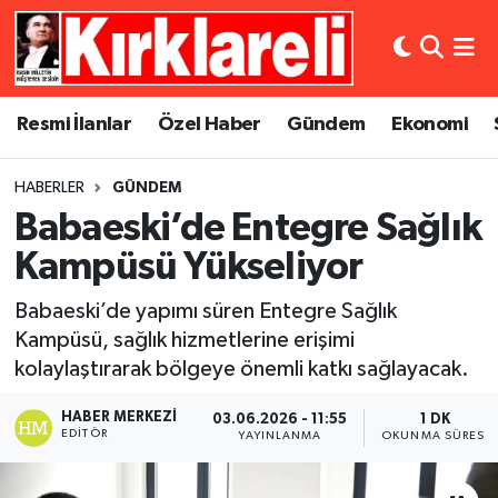
Resmi İlanlar
Asayiş
Künye
Merkez Nöbetçi Eczaneler
Resmi İlanlar
Özel Haber
Gündem
Ekonomi
Özel Haber
Bilim ve Teknoloji
İletişim
Merkez Hava Durumu
HABERLER
GÜNDEM
Gündem
Dünya
Gizlilik Sözleşmesi
Merkez Trafik Yoğunluk Haritası
Babaeski’de Entegre Sağlık
Ekonomi
Eğitim
Süper Lig Puan Durumu ve Fikstür
Kampüsü Yükseliyor
Babaeski’de yapımı süren Entegre Sağlık
Siyaset
Kültür Sanat
Tüm Manşetler
Kampüsü, sağlık hizmetlerine erişimi
kolaylaştırarak bölgeye önemli katkı sağlayacak.
Spor
Magazin
Son Dakika Haberleri
HABER MERKEZI
03.06.2026 - 11:55
1 DK
Medya
Haber Arşivi
EDITÖR
YAYINLANMA
OKUNMA SÜRESI
Sağlık