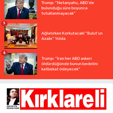
Trump: "Netanyahu, ABD’de
bulunduğu süre boyunca
tutuklanmayacak"
5
Ağlatırken Korkutacak! "Bulut’un
Azabı" Yolda
6
Trump: "İran her ABD askeri
öldürdüğünde bunun bedelini
katbekat ödeyecek"