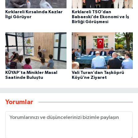
Kırklareli Kırsalında Kazlar
Kırklareli TSO’dan
İlgi Görüyor
Babaeski’de Ekonomi ve İş
Birliği Görüşmesi
KÜYAP’ta Minikler Masal
Vali Turan’dan Taşköprü
Saatinde Buluştu
Köyü’ne Ziyaret
Yorumlar