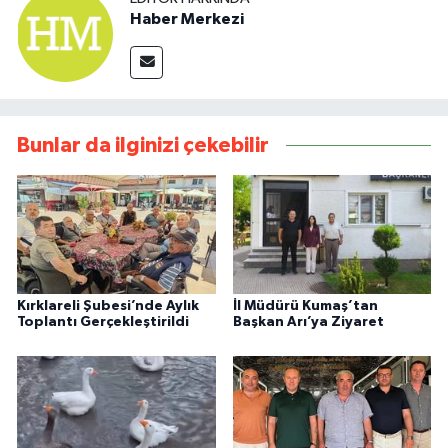
Haber Merkezi
Bunlar da ilginizi çekebilir
Kırklareli Şubesi’nde Aylık
İl Müdürü Kumaş’tan
Toplantı Gerçekleştirildi
Başkan Arı’ya Ziyaret