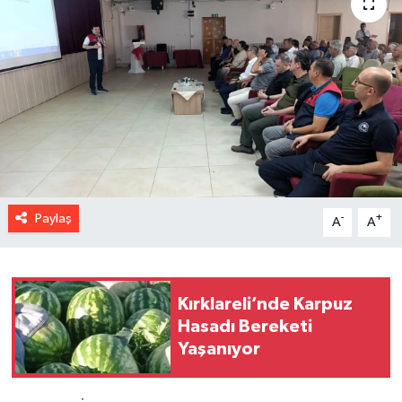
Paylaş
-
+
A
A
Kırklareli’nde Karpuz
Hasadı Bereketi
Yaşanıyor