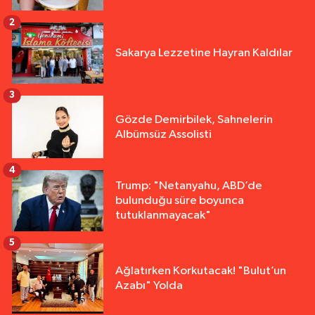
2
Sakarya Lezzetine Hayran Kaldılar
3
Gözde Demirbilek, Sahnelerin
Albümsüz Assolisti
4
Trump: "Netanyahu, ABD’de
bulunduğu süre boyunca
tutuklanmayacak"
5
Ağlatırken Korkutacak! "Bulut’un
Azabı" Yolda