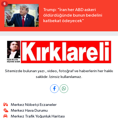
6
Trump: "İran her ABD askeri
öldürdüğünde bunun bedelini
katbekat ödeyecek"
Sitemizde bulunan yazı , video, fotoğraf ve haberlerin her hakkı
saklıdır. İzinsiz kullanılamaz.
Merkez Nöbetçi Eczaneler
Merkez Hava Durumu
Merkez Trafik Yoğunluk Haritası