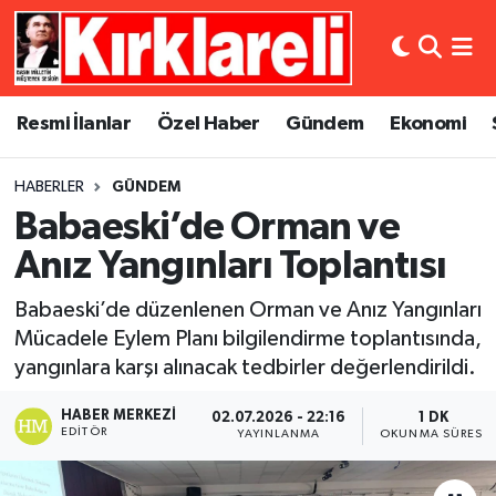
Resmi İlanlar
Asayiş
Künye
Merkez Nöbetçi Eczaneler
Resmi İlanlar
Özel Haber
Gündem
Ekonomi
Özel Haber
Bilim ve Teknoloji
İletişim
Merkez Hava Durumu
HABERLER
GÜNDEM
Gündem
Dünya
Gizlilik Sözleşmesi
Merkez Trafik Yoğunluk Haritası
Babaeski’de Orman ve
Ekonomi
Eğitim
Süper Lig Puan Durumu ve Fikstür
Anız Yangınları Toplantısı
Babaeski’de düzenlenen Orman ve Anız Yangınları
Siyaset
Kültür Sanat
Tüm Manşetler
Mücadele Eylem Planı bilgilendirme toplantısında,
yangınlara karşı alınacak tedbirler değerlendirildi.
Spor
Magazin
Son Dakika Haberleri
HABER MERKEZI
02.07.2026 - 22:16
1 DK
Medya
Haber Arşivi
EDITÖR
YAYINLANMA
OKUNMA SÜRESI
Sağlık