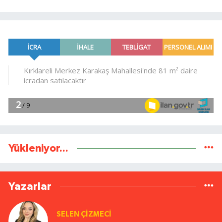
Yükleniyor...
Yazarlar
SELEN ÇİZMECİ