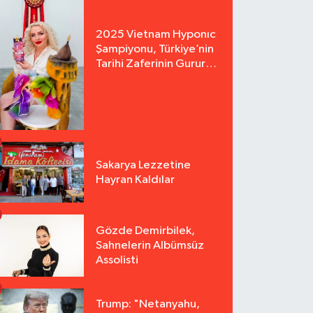
2025 Vietnam Hyponıc
Şampiyonu, Türkiye’nin
Tarihi Zaferinin Gururu
Arzu Yurter’den Bomba
Açılış!
Sakarya Lezzetine
Hayran Kaldılar
Gözde Demirbilek,
Sahnelerin Albümsüz
Assolisti
Trump: "Netanyahu,