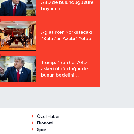
ABD’de bulunduğu süre
boyunca
tutuklanmayacak"
Ağlatırken Korkutacak!
"Bulut’un Azabı" Yolda
Trump: "İran her ABD
askeri öldürdüğünde
bunun bedelini
katbekat ödeyecek"
Özel Haber
Ekonomi
Spor