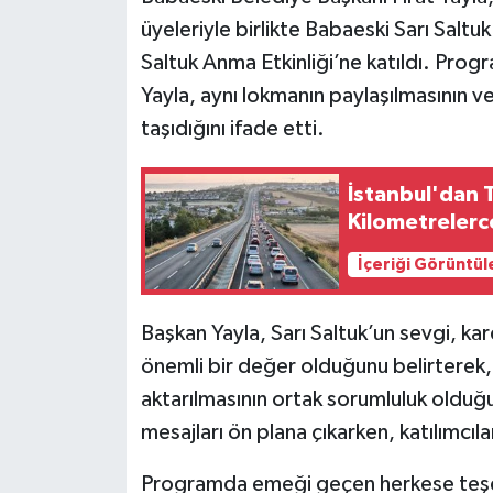
üyeleriyle birlikte Babaeski Sarı Sal
Saltuk Anma Etkinliği’ne katıldı. Pro
Yayla, aynı lokmanın paylaşılmasının v
taşıdığını ifade etti.
İstanbul'dan T
Kilometrelerc
İçeriği Görüntül
Başkan Yayla, Sarı Saltuk’un sevgi, kard
önemli bir değer olduğunu belirterek, 
aktarılmasının ortak sorumluluk olduğun
mesajları ön plana çıkarken, katılımcıl
Programda emeği geçen herkese teşe