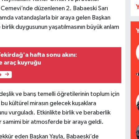
Y
tuk Cemevi’nde düzenlenen 2. Babaeski Sarı
gramda vatandaşlarla bir araya gelen Başkan
e birlik duygusunun yaşatılmasının büyük anlam
ekirdağ'a hafta sonu akını:
e araç kuyruğu
e
eşlik ve barış temelli öğretilerinin toplum için
bu kültürel mirasın gelecek kuşaklara
u vurguladı. Etkinlikte birlik ve beraberlik
ar samimi bir atmosferde bir araya geldi.
kkür eden Başkan Yayla, Babaeski’de