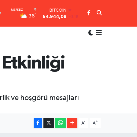
BITCOIN
°
36
64.944,08
-0.18
DOLAR
47,7436
0.18
EURO
55,2510
0.32
STERLİN
64,4811
0.38
Etkinliği
GRAM ALTIN
6660.55
0.03
BİST100
13.779
-14
rlik ve hoşgörü mesajları
-
+
A
A