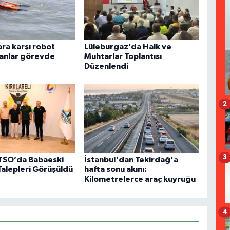
ra karşı robot
Lüleburgaz’da Halk ve
anlar görevde
Muhtarlar Toplantısı
Düzenlendi
2
3
i TSO’da Babaeski
İstanbul'dan Tekirdağ'a
Talepleri Görüşüldü
hafta sonu akını:
Kilometrelerce araç kuyruğu
4