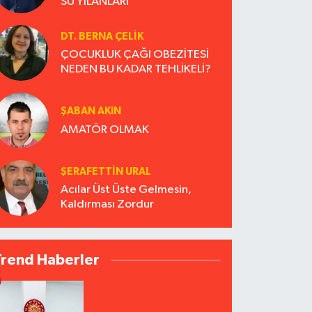
SU YILANLARI
DT. BERNA ÇELIK
ÇOCUKLUK ÇAĞI OBEZİTESİ
NEDEN BU KADAR TEHLİKELİ?
ŞABAN AKIN
AMATÖR OLMAK
ŞERAFETTIN URAL
Acılar Üst Üste Gelmesin,
Kaldırması Zordur
Trend Haberler