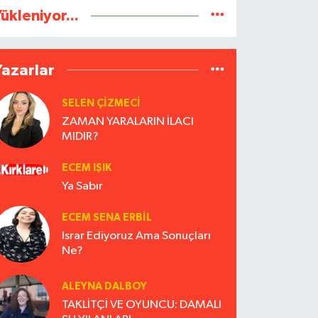
ükleniyor...
Yazarlar
SELEN ÇİZMECİ
ZAMAN YARALARIN İLACI
MIDIR?
ECEM IŞIK
Ya Sabır
ECEM SENA ERBIL
Israr Ediyoruz Ama Sonuçları
Ne?
ALEYNA DALBOY
TAKLİTÇİ VE OYUNCU: DAMALI