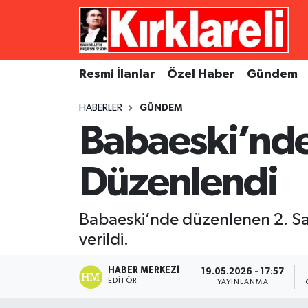
Resmi İlanlar
Asayiş
Künye
Merkez Nöbetçi Eczaneler
Resmi İlanlar
Özel Haber
Gündem
Özel Haber
Bilim ve Teknoloji
İletişim
Merkez Hava Durumu
HABERLER
GÜNDEM
Gündem
Dünya
Gizlilik Sözleşmesi
Merkez Trafik Yoğunluk Haritası
Babaeski’nde 
Ekonomi
Eğitim
Süper Lig Puan Durumu ve Fikstür
Düzenlendi
Siyaset
Kültür Sanat
Tüm Manşetler
Babaeski’nde düzenlenen 2. Sarı
Spor
Magazin
Son Dakika Haberleri
verildi.
Medya
Haber Arşivi
HABER MERKEZI
19.05.2026 - 17:57
EDITÖR
YAYINLANMA
Sağlık