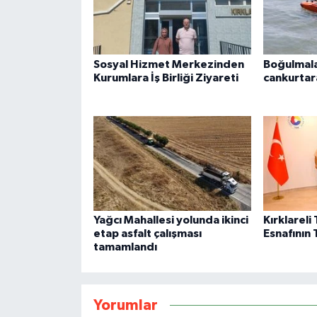
Sosyal Hizmet Merkezinden
Boğulmala
Kurumlara İş Birliği Ziyareti
cankurtar
Yağcı Mahallesi yolunda ikinci
Kırklarel
etap asfalt çalışması
Esnafının 
tamamlandı
Yorumlar