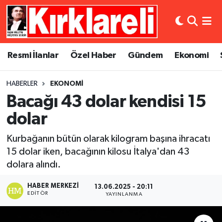
Resmi İlanlar
Asayiş
Künye
Merkez Nöbetçi Eczaneler
Resmi İlanlar
Özel Haber
Gündem
Ekonomi
Özel Haber
Bilim ve Teknoloji
İletişim
Merkez Hava Durumu
HABERLER
EKONOMI
Gündem
Dünya
Gizlilik Sözleşmesi
Merkez Trafik Yoğunluk Haritası
Bacağı 43 dolar kendisi 15
Ekonomi
Eğitim
Süper Lig Puan Durumu ve Fikstür
dolar
Kurbağanın bütün olarak kilogram başına ihracatı
Siyaset
Kültür Sanat
Tüm Manşetler
15 dolar iken, bacağının kilosu İtalya'dan 43
dolara alındı.
Spor
Magazin
Son Dakika Haberleri
HABER MERKEZI
13.06.2025 - 20:11
Medya
Haber Arşivi
EDITÖR
YAYINLANMA
Sağlık