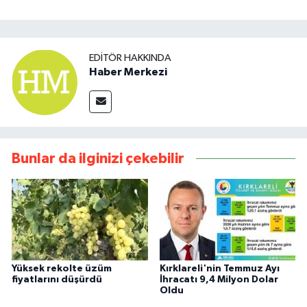
EDITÖR HAKKINDA
Haber Merkezi
Bunlar da ilginizi çekebilir
Yüksek rekolte üzüm
Kırklareli'nin Temmuz Ayı
fiyatlarını düşürdü
İhracatı 9,4 Milyon Dolar
Oldu