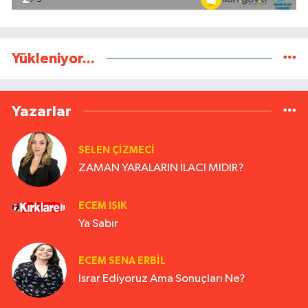
Yükleniyor...
Yazarlar
SELEN ÇİZMECİ
ZAMAN YARALARIN İLACI MIDIR?
ECEM IŞIK
Ya Sabır
ECEM SENA ERBIL
Israr Ediyoruz Ama Sonuçları Ne?