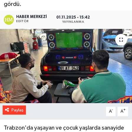
gördü.
HABER MERKEZI
01.11.2025 - 15:42
EDITÖR
YAYINLANMA
Paylaş
-
+
A
A
Trabzon'da yaşayan ve çocuk yaşlarda sanayide