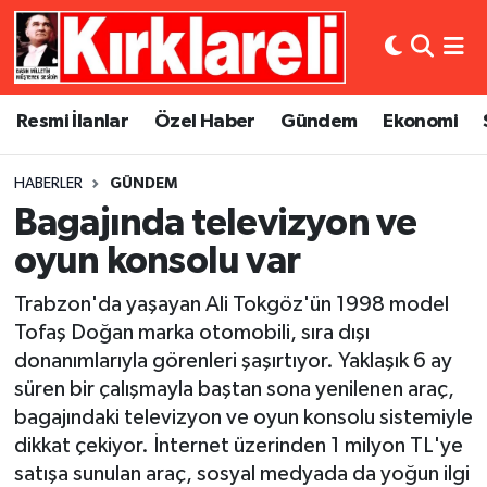
Resmi İlanlar
Asayiş
Künye
Merkez Nöbetçi Eczaneler
Resmi İlanlar
Özel Haber
Gündem
Ekonomi
Özel Haber
Bilim ve Teknoloji
İletişim
Merkez Hava Durumu
HABERLER
GÜNDEM
Gündem
Dünya
Gizlilik Sözleşmesi
Merkez Trafik Yoğunluk Haritası
Bagajında televizyon ve
Ekonomi
Eğitim
Süper Lig Puan Durumu ve Fikstür
oyun konsolu var
Trabzon'da yaşayan Ali Tokgöz'ün 1998 model
Siyaset
Kültür Sanat
Tüm Manşetler
Tofaş Doğan marka otomobili, sıra dışı
donanımlarıyla görenleri şaşırtıyor. Yaklaşık 6 ay
Spor
Magazin
Son Dakika Haberleri
süren bir çalışmayla baştan sona yenilenen araç,
Medya
Haber Arşivi
bagajındaki televizyon ve oyun konsolu sistemiyle
dikkat çekiyor. İnternet üzerinden 1 milyon TL'ye
Sağlık
satışa sunulan araç, sosyal medyada da yoğun ilgi