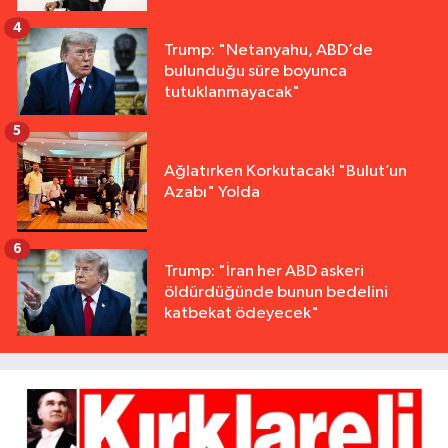
4
Trump: "Netanyahu, ABD’de
bulunduğu süre boyunca
tutuklanmayacak"
5
Ağlatırken Korkutacak! "Bulut’un
Azabı" Yolda
6
Trump: "İran her ABD askeri
öldürdüğünde bunun bedelini
katbekat ödeyecek"