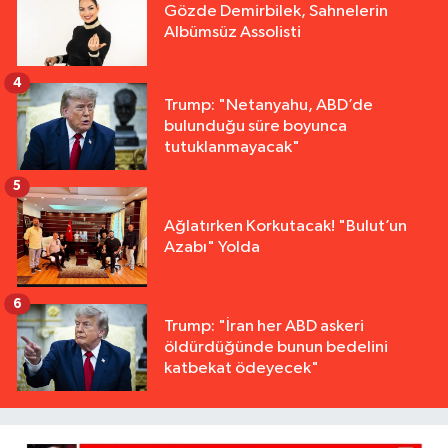
Gözde Demirbilek, Sahnelerin
Albümsüz Assolisti
4
Trump: "Netanyahu, ABD’de
bulunduğu süre boyunca
tutuklanmayacak"
5
Ağlatırken Korkutacak! "Bulut’un
Azabı" Yolda
6
Trump: "İran her ABD askeri
öldürdüğünde bunun bedelini
katbekat ödeyecek"