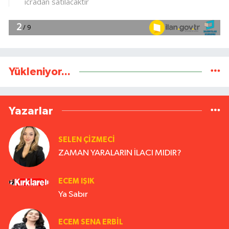
Yükleniyor...
Yazarlar
SELEN ÇİZMECİ
ZAMAN YARALARIN İLACI MIDIR?
ECEM IŞIK
Ya Sabır
ECEM SENA ERBIL