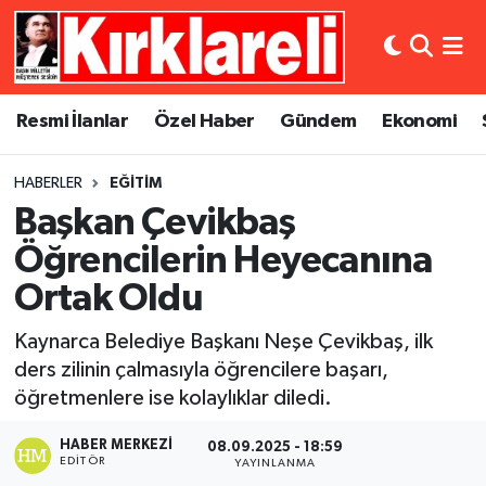
Resmi İlanlar
Asayiş
Künye
Merkez Nöbetçi Eczaneler
Resmi İlanlar
Özel Haber
Gündem
Ekonomi
Özel Haber
Bilim ve Teknoloji
İletişim
Merkez Hava Durumu
HABERLER
EĞITIM
Gündem
Dünya
Gizlilik Sözleşmesi
Merkez Trafik Yoğunluk Haritası
Başkan Çevikbaş
Ekonomi
Eğitim
Süper Lig Puan Durumu ve Fikstür
Öğrencilerin Heyecanına
Ortak Oldu
Siyaset
Kültür Sanat
Tüm Manşetler
Kaynarca Belediye Başkanı Neşe Çevikbaş, ilk
Spor
Magazin
Son Dakika Haberleri
ders zilinin çalmasıyla öğrencilere başarı,
öğretmenlere ise kolaylıklar diledi.
Medya
Haber Arşivi
HABER MERKEZI
08.09.2025 - 18:59
EDITÖR
YAYINLANMA
Sağlık