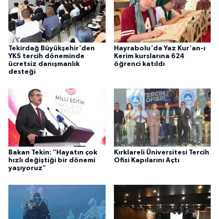
Tekirdağ Büyükşehir'den
Hayrabolu'da Yaz Kur'an-ı
YKS tercih döneminde
Kerim kurslarına 624
ücretsiz danışmanlık
öğrenci katıldı
desteği
Bakan Tekin: "Hayatın çok
Kırklareli Üniversitesi Tercih
hızlı değiştiği bir dönemi
Ofisi Kapılarını Açtı
yaşıyoruz"