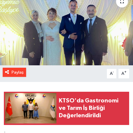
Paylaş
-
+
A
A
KTSO'da Gastronomi
ve Tarım İş Birliği
Değerlendirildi