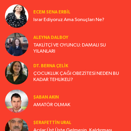
ECEM SENA ERBIL
Israr Ediyoruz Ama Sonuçları Ne?
ALEYNA DALBOY
TAKLİTÇİ VE OYUNCU: DAMALI SU
YILANLARI
DT. BERNA ÇELIK
ÇOCUKLUK ÇAĞI OBEZİTESİ NEDEN BU
KADAR TEHLİKELİ?
ŞABAN AKIN
AMATÖR OLMAK
ŞERAFETTIN URAL
Acılar Üst Üste Gelmesin, Kaldırması