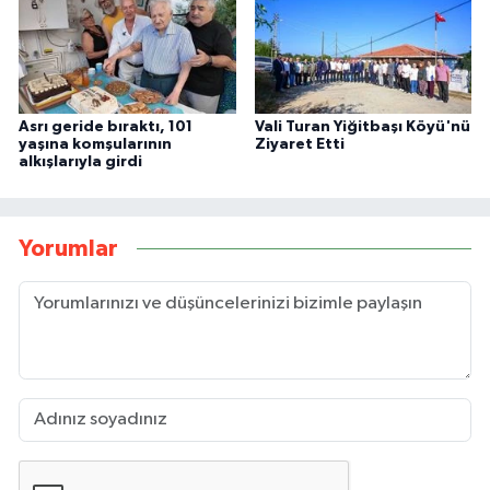
Asrı geride bıraktı, 101
Vali Turan Yiğitbaşı Köyü'nü
yaşına komşularının
Ziyaret Etti
alkışlarıyla girdi
Yorumlar