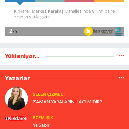
Yükleniyor...
Yazarlar
SELEN ÇİZMECİ
ZAMAN YARALARIN İLACI MIDIR?
ECEM IŞIK
Ya Sabır