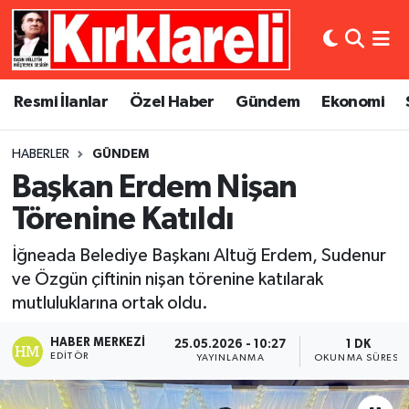
Resmi İlanlar
Asayiş
Künye
Merkez Nöbetçi Eczaneler
Resmi İlanlar
Özel Haber
Gündem
Ekonomi
Özel Haber
Bilim ve Teknoloji
İletişim
Merkez Hava Durumu
HABERLER
GÜNDEM
Gündem
Dünya
Gizlilik Sözleşmesi
Merkez Trafik Yoğunluk Haritası
Başkan Erdem Nişan
Ekonomi
Eğitim
Süper Lig Puan Durumu ve Fikstür
Törenine Katıldı
İğneada Belediye Başkanı Altuğ Erdem, Sudenur
Siyaset
Kültür Sanat
Tüm Manşetler
ve Özgün çiftinin nişan törenine katılarak
mutluluklarına ortak oldu.
Spor
Magazin
Son Dakika Haberleri
HABER MERKEZI
25.05.2026 - 10:27
1 DK
Medya
Haber Arşivi
EDITÖR
YAYINLANMA
OKUNMA SÜRESI
Sağlık