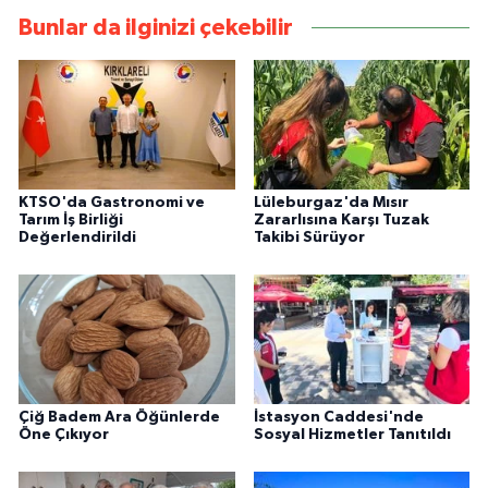
Bunlar da ilginizi çekebilir
KTSO'da Gastronomi ve
Lüleburgaz'da Mısır
Tarım İş Birliği
Zararlısına Karşı Tuzak
Değerlendirildi
Takibi Sürüyor
Çiğ Badem Ara Öğünlerde
İstasyon Caddesi'nde
Öne Çıkıyor
Sosyal Hizmetler Tanıtıldı