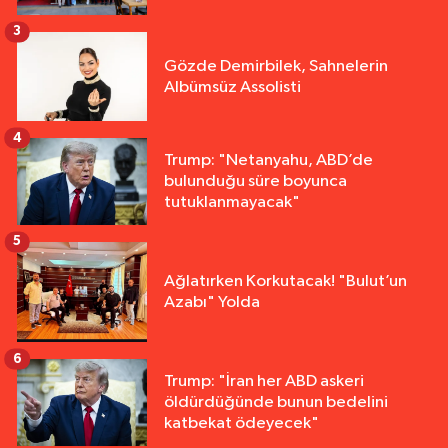
3
Gözde Demirbilek, Sahnelerin
Albümsüz Assolisti
4
Trump: "Netanyahu, ABD’de
bulunduğu süre boyunca
tutuklanmayacak"
5
Ağlatırken Korkutacak! "Bulut’un
Azabı" Yolda
6
Trump: "İran her ABD askeri
öldürdüğünde bunun bedelini
katbekat ödeyecek"