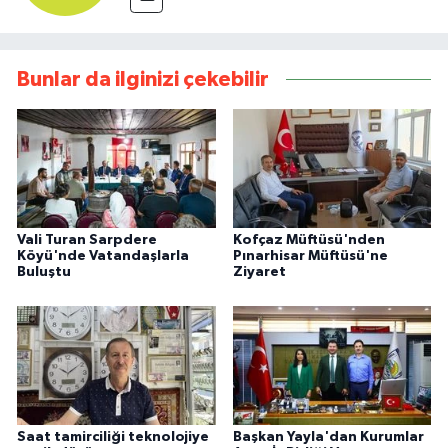
Bunlar da ilginizi çekebilir
Vali Turan Sarpdere
Kofçaz Müftüsü'nden
Köyü'nde Vatandaşlarla
Pınarhisar Müftüsü'ne
Buluştu
Ziyaret
Saat tamirciliği teknolojiye
Başkan Yayla'dan Kurumlar