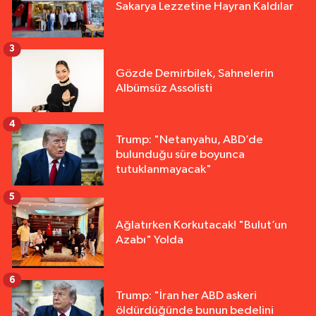
Sakarya Lezzetine Hayran Kaldılar
3
Gözde Demirbilek, Sahnelerin
Albümsüz Assolisti
4
Trump: "Netanyahu, ABD’de
bulunduğu süre boyunca
tutuklanmayacak"
5
Ağlatırken Korkutacak! "Bulut’un
Azabı" Yolda
6
Trump: "İran her ABD askeri
öldürdüğünde bunun bedelini