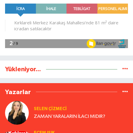
Yükleniyor...
Yazarlar
SELEN ÇİZMECİ
ZAMAN YARALARIN İLACI MIDIR?
ECEM IŞIK