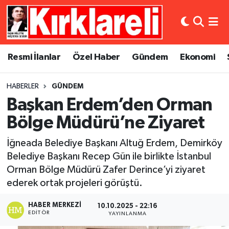
Resmi İlanlar
Asayiş
Künye
Merkez Nöbetçi Eczaneler
Resmi İlanlar
Özel Haber
Gündem
Ekonomi
Özel Haber
Bilim ve Teknoloji
İletişim
Merkez Hava Durumu
HABERLER
GÜNDEM
Gündem
Dünya
Gizlilik Sözleşmesi
Merkez Trafik Yoğunluk Haritası
Başkan Erdem’den Orman
Ekonomi
Eğitim
Süper Lig Puan Durumu ve Fikstür
Bölge Müdürü’ne Ziyaret
İğneada Belediye Başkanı Altuğ Erdem, Demirköy
Siyaset
Kültür Sanat
Tüm Manşetler
Belediye Başkanı Recep Gün ile birlikte İstanbul
Orman Bölge Müdürü Zafer Derince’yi ziyaret
Spor
Magazin
Son Dakika Haberleri
ederek ortak projeleri görüştü.
Medya
Haber Arşivi
HABER MERKEZI
10.10.2025 - 22:16
EDITÖR
YAYINLANMA
Sağlık