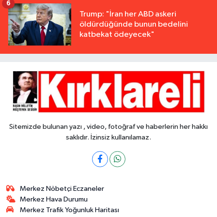
6
Trump: "İran her ABD askeri
öldürdüğünde bunun bedelini
katbekat ödeyecek"
Sitemizde bulunan yazı , video, fotoğraf ve haberlerin her hakkı
saklıdır. İzinsiz kullanılamaz.
Merkez Nöbetçi Eczaneler
Merkez Hava Durumu
Merkez Trafik Yoğunluk Haritası