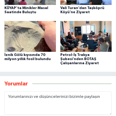
KÜYAP’ta Minikler Masal
Vali Turan’dan Taşköprü
Saatinde Buluştu
Köyü’ne Ziyaret
İznik Gölü kıyısında 70
Petrol-İş Trakya
milyon yıllık fosil bulundu
Şubesi’nden BOTAŞ
Çalışanlarına Ziyaret
Yorumlar