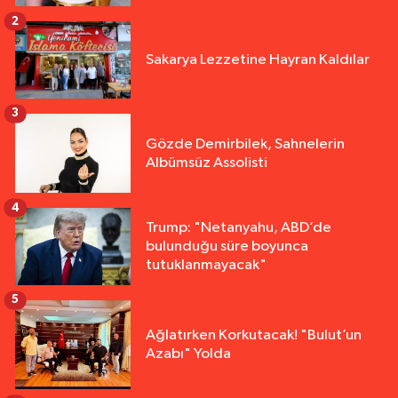
2
Sakarya Lezzetine Hayran Kaldılar
3
Gözde Demirbilek, Sahnelerin
Albümsüz Assolisti
4
Trump: "Netanyahu, ABD’de
bulunduğu süre boyunca
tutuklanmayacak"
5
Ağlatırken Korkutacak! "Bulut’un
Azabı" Yolda