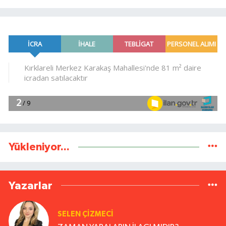
Yükleniyor...
Yazarlar
SELEN ÇİZMECİ