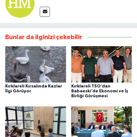
Bunlar da ilginizi çekebilir
Kırklareli Kırsalında Kazlar
Kırklareli TSO’dan
İlgi Görüyor
Babaeski’de Ekonomi ve İş
Birliği Görüşmesi