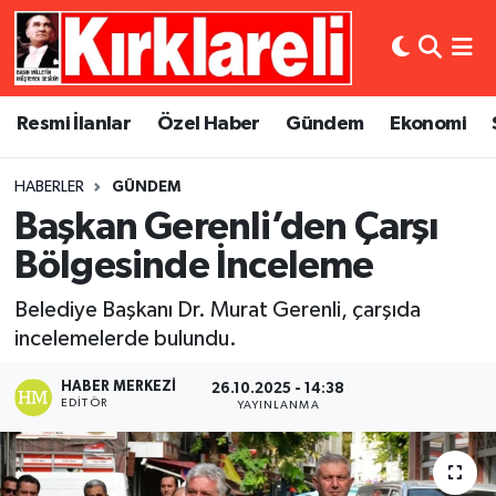
Resmi İlanlar
Asayiş
Künye
Merkez Nöbetçi Eczaneler
Resmi İlanlar
Özel Haber
Gündem
Ekonomi
Özel Haber
Bilim ve Teknoloji
İletişim
Merkez Hava Durumu
HABERLER
GÜNDEM
Gündem
Dünya
Gizlilik Sözleşmesi
Merkez Trafik Yoğunluk Haritası
Başkan Gerenli’den Çarşı
Ekonomi
Eğitim
Süper Lig Puan Durumu ve Fikstür
Bölgesinde İnceleme
Belediye Başkanı Dr. Murat Gerenli, çarşıda
Siyaset
Kültür Sanat
Tüm Manşetler
incelemelerde bulundu.
Spor
Magazin
Son Dakika Haberleri
HABER MERKEZI
26.10.2025 - 14:38
EDITÖR
YAYINLANMA
Medya
Haber Arşivi
Sağlık