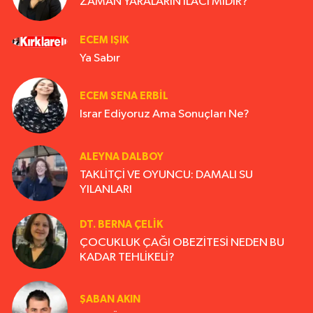
ZAMAN YARALARIN İLACI MIDIR?
ECEM IŞIK
Ya Sabır
ECEM SENA ERBIL
Israr Ediyoruz Ama Sonuçları Ne?
ALEYNA DALBOY
TAKLİTÇİ VE OYUNCU: DAMALI SU
YILANLARI
DT. BERNA ÇELIK
ÇOCUKLUK ÇAĞI OBEZİTESİ NEDEN BU
KADAR TEHLİKELİ?
ŞABAN AKIN