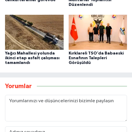
cankurtaranlar görevde
Muhtarlar Toplantısı
Düzenlendi
Yağcı Mahallesi yolunda
Kırklareli TSO’da Babaeski
ikinci etap asfalt çalışması
Esnafının Talepleri
tamamlandı
Görüşüldü
Yorumlar