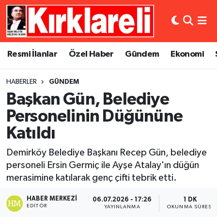
Resmi İlanlar
Asayiş
Künye
Merkez Nöbetçi Eczaneler
Resmi İlanlar
Özel Haber
Gündem
Ekonomi
Özel Haber
Bilim ve Teknoloji
İletişim
Merkez Hava Durumu
HABERLER
GÜNDEM
Gündem
Dünya
Gizlilik Sözleşmesi
Merkez Trafik Yoğunluk Haritası
Başkan Gün, Belediye
Ekonomi
Eğitim
Süper Lig Puan Durumu ve Fikstür
Personelinin Düğününe
Katıldı
Siyaset
Kültür Sanat
Tüm Manşetler
Demirköy Belediye Başkanı Recep Gün, belediye
Spor
Magazin
Son Dakika Haberleri
personeli Ersin Germiç ile Ayşe Atalay'ın düğün
merasimine katılarak genç çifti tebrik etti.
Medya
Haber Arşivi
HABER MERKEZI
06.07.2026 - 17:26
1 DK
EDITÖR
YAYINLANMA
OKUNMA SÜRESI
Sağlık