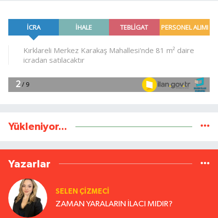
Yükleniyor...
Yazarlar
SELEN ÇİZMECİ
ZAMAN YARALARIN İLACI MIDIR?