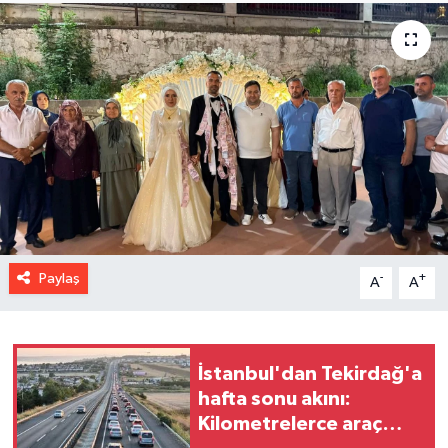
Paylaş
-
+
A
A
İstanbul'dan Tekirdağ'a
hafta sonu akını:
Kilometrelerce araç