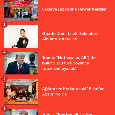
Sakarya Lezzetine Hayran Kaldılar
3
Gözde Demirbilek, Sahnelerin
Albümsüz Assolisti
4
Trump: "Netanyahu, ABD’de
bulunduğu süre boyunca
tutuklanmayacak"
5
Ağlatırken Korkutacak! "Bulut’un
Azabı" Yolda
6
Trump: "İran her ABD askeri