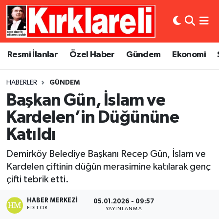
Resmi İlanlar
Asayiş
Künye
Merkez Nöbetçi Eczaneler
Resmi İlanlar
Özel Haber
Gündem
Ekonomi
Özel Haber
Bilim ve Teknoloji
İletişim
Merkez Hava Durumu
HABERLER
GÜNDEM
Gündem
Dünya
Gizlilik Sözleşmesi
Merkez Trafik Yoğunluk Haritası
Başkan Gün, İslam ve
Ekonomi
Eğitim
Süper Lig Puan Durumu ve Fikstür
Kardelen’in Düğününe
Katıldı
Siyaset
Kültür Sanat
Tüm Manşetler
Demirköy Belediye Başkanı Recep Gün, İslam ve
Spor
Magazin
Son Dakika Haberleri
Kardelen çiftinin düğün merasimine katılarak genç
çifti tebrik etti.
Medya
Haber Arşivi
HABER MERKEZI
05.01.2026 - 09:57
EDITÖR
YAYINLANMA
Sağlık