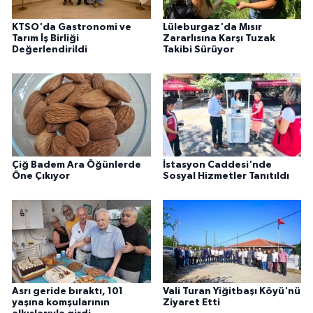
KTSO'da Gastronomi ve
Lüleburgaz'da Mısır
Tarım İş Birliği
Zararlısına Karşı Tuzak
Değerlendirildi
Takibi Sürüyor
Çiğ Badem Ara Öğünlerde
İstasyon Caddesi'nde
Öne Çıkıyor
Sosyal Hizmetler Tanıtıldı
Asrı geride bıraktı, 101
Vali Turan Yiğitbaşı Köyü'nü
yaşına komşularının
Ziyaret Etti