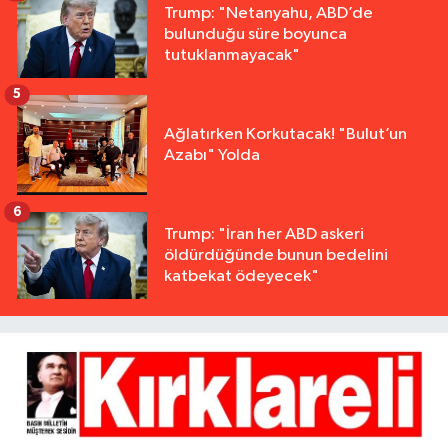
Trump: "Netanyahu, ABD’de
bulunduğu süre boyunca
tutuklanmayacak"
5
Ağlatırken Korkutacak! "Bulut’un
Azabı" Yolda
6
Trump: "İran her ABD askeri
öldürdüğünde bunun bedelini
katbekat ödeyecek"