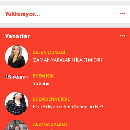
Yükleniyor...
Yazarlar
SELEN ÇİZMECİ
ZAMAN YARALARIN İLACI MIDIR?
ECEM IŞIK
Ya Sabır
ECEM SENA ERBIL
Israr Ediyoruz Ama Sonuçları Ne?
ALEYNA DALBOY