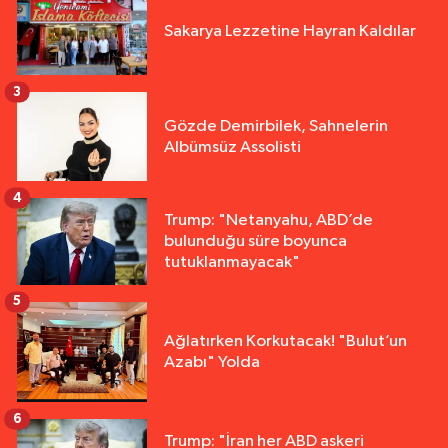
Sakarya Lezzetine Hayran Kaldılar
3
Gözde Demirbilek, Sahnelerin
Albümsüz Assolisti
4
Trump: "Netanyahu, ABD’de
bulunduğu süre boyunca
tutuklanmayacak"
5
Ağlatırken Korkutacak! "Bulut’un
Azabı" Yolda
6
Trump: "İran her ABD askeri