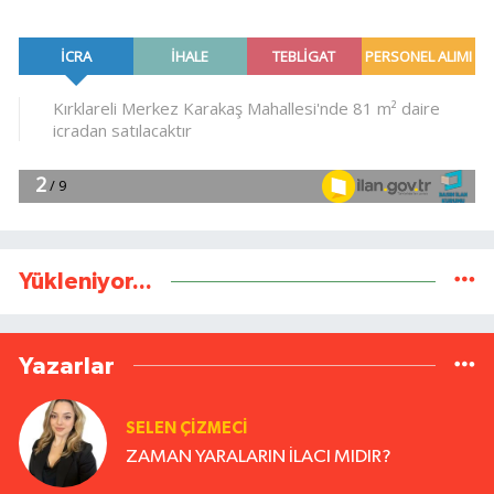
Yükleniyor...
Yazarlar
SELEN ÇİZMECİ
ZAMAN YARALARIN İLACI MIDIR?