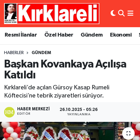
Resmi İlanlar
Asayiş
Künye
Merkez Nöbetçi Eczaneler
Resmi İlanlar
Özel Haber
Gündem
Ekonomi
Özel Haber
Bilim ve Teknoloji
İletişim
Merkez Hava Durumu
HABERLER
GÜNDEM
Gündem
Dünya
Gizlilik Sözleşmesi
Merkez Trafik Yoğunluk Haritası
Başkan Kovankaya Açılışa
Ekonomi
Eğitim
Süper Lig Puan Durumu ve Fikstür
Katıldı
Kırklareli’de açılan Gürsoy Kasap Rumeli
Siyaset
Kültür Sanat
Tüm Manşetler
Köftecisi’ne tebrik ziyaretleri sürüyor.
Spor
Magazin
Son Dakika Haberleri
HABER MERKEZI
26.10.2025 - 05:26
EDITÖR
YAYINLANMA
Medya
Haber Arşivi
Sağlık