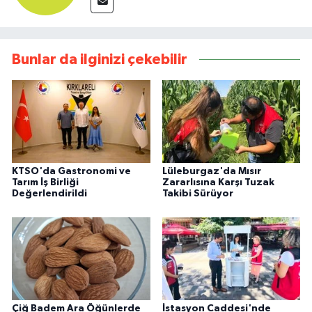
Bunlar da ilginizi çekebilir
KTSO'da Gastronomi ve
Lüleburgaz'da Mısır
Tarım İş Birliği
Zararlısına Karşı Tuzak
Değerlendirildi
Takibi Sürüyor
Çiğ Badem Ara Öğünlerde
İstasyon Caddesi'nde