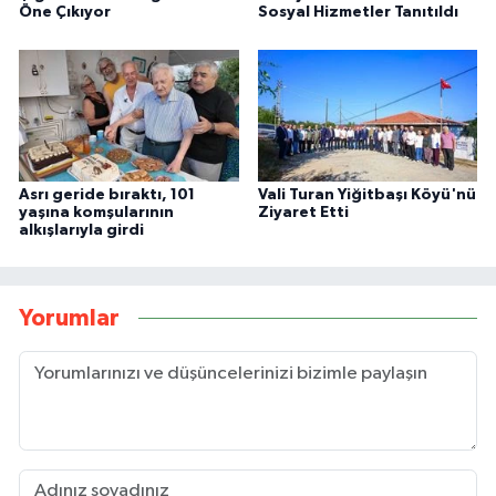
Öne Çıkıyor
Sosyal Hizmetler Tanıtıldı
Asrı geride bıraktı, 101
Vali Turan Yiğitbaşı Köyü'nü
yaşına komşularının
Ziyaret Etti
alkışlarıyla girdi
Yorumlar