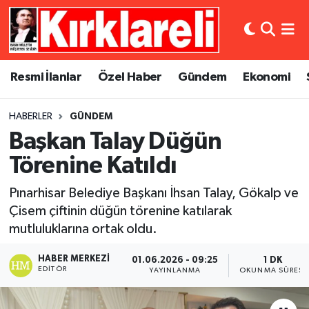
Resmi İlanlar
Asayiş
Künye
Merkez Nöbetçi Eczaneler
Resmi İlanlar
Özel Haber
Gündem
Ekonomi
Özel Haber
Bilim ve Teknoloji
İletişim
Merkez Hava Durumu
HABERLER
GÜNDEM
Gündem
Dünya
Gizlilik Sözleşmesi
Merkez Trafik Yoğunluk Haritası
Başkan Talay Düğün
Ekonomi
Eğitim
Süper Lig Puan Durumu ve Fikstür
Törenine Katıldı
Pınarhisar Belediye Başkanı İhsan Talay, Gökalp ve
Siyaset
Kültür Sanat
Tüm Manşetler
Çisem çiftinin düğün törenine katılarak
mutluluklarına ortak oldu.
Spor
Magazin
Son Dakika Haberleri
HABER MERKEZI
01.06.2026 - 09:25
1 DK
Medya
Haber Arşivi
EDITÖR
YAYINLANMA
OKUNMA SÜRESI
Sağlık