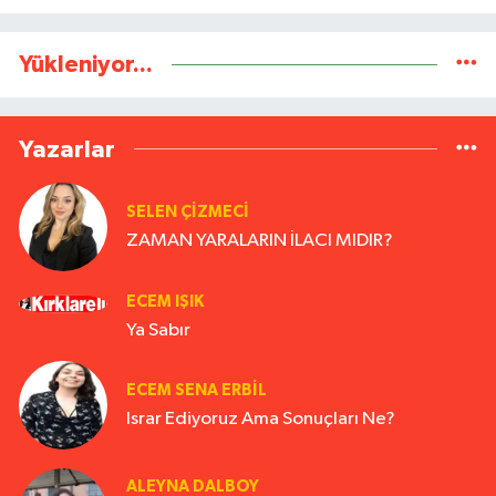
Yükleniyor...
Yazarlar
SELEN ÇİZMECİ
ZAMAN YARALARIN İLACI MIDIR?
ECEM IŞIK
Ya Sabır
ECEM SENA ERBIL
Israr Ediyoruz Ama Sonuçları Ne?
ALEYNA DALBOY