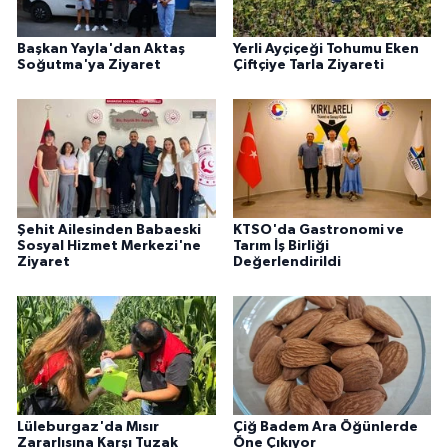
Başkan Yayla'dan Aktaş
Yerli Ayçiçeği Tohumu Eken
Soğutma'ya Ziyaret
Çiftçiye Tarla Ziyareti
Şehit Ailesinden Babaeski
KTSO'da Gastronomi ve
Sosyal Hizmet Merkezi'ne
Tarım İş Birliği
Ziyaret
Değerlendirildi
Lüleburgaz'da Mısır
Çiğ Badem Ara Öğünlerde
Zararlısına Karşı Tuzak
Öne Çıkıyor