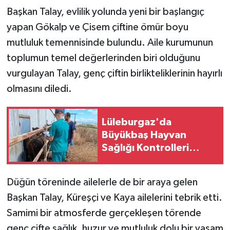
Başkan Talay, evlilik yolunda yeni bir başlangıç
yapan Gökalp ve Çisem çiftine ömür boyu
mutluluk temennisinde bulundu. Aile kurumunun
toplumun temel değerlerinden biri olduğunu
vurgulayan Talay, genç çiftin birlikteliklerinin hayırlı
olmasını diledi.
Lüleburgaz'da
Büyükbaş Hayvan
Sağlığı Kontrolleri
Sürüyor
Düğün töreninde ailelerle de bir araya gelen
Başkan Talay, Küreşçi ve Kaya ailelerini tebrik etti.
Samimi bir atmosferde gerçekleşen törende
genç çifte sağlık, huzur ve mutluluk dolu bir yaşam