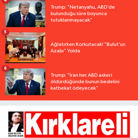
4
Trump: "Netanyahu, ABD’de
bulunduğu süre boyunca
tutuklanmayacak"
5
Ağlatırken Korkutacak! "Bulut’un
Azabı" Yolda
6
Trump: "İran her ABD askeri
öldürdüğünde bunun bedelini
katbekat ödeyecek"