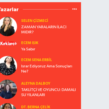
Yazarlar
SELEN ÇİZMECİ
ZAMAN YARALARIN İLACI
MIDIR?
ECEM IŞIK
Ya Sabır
ECEM SENA ERBIL
Israr Ediyoruz Ama Sonuçları
Ne?
ALEYNA DALBOY
TAKLİTÇİ VE OYUNCU: DAMALI
SU YILANLARI
DT. BERNA ÇELIK