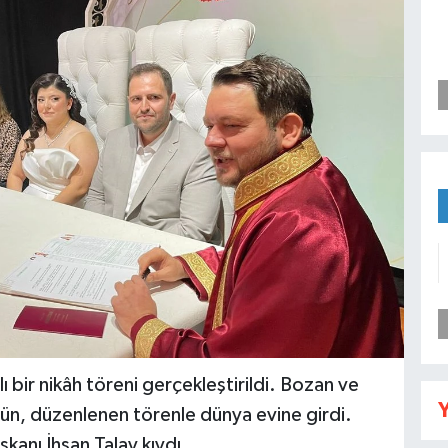
lı bir nikâh töreni gerçekleştirildi. Bozan ve
Y
ygün, düzenlenen törenle dünya evine girdi.
şkanı İhsan Talay kıydı.