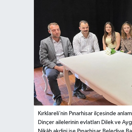
Kırklareli’nin Pınarhisar ilçesinde anlam
Dinçer ailelerinin evlatları Dilek ve A
Nikâh akdini ise Pınarhisar Belediye Ba