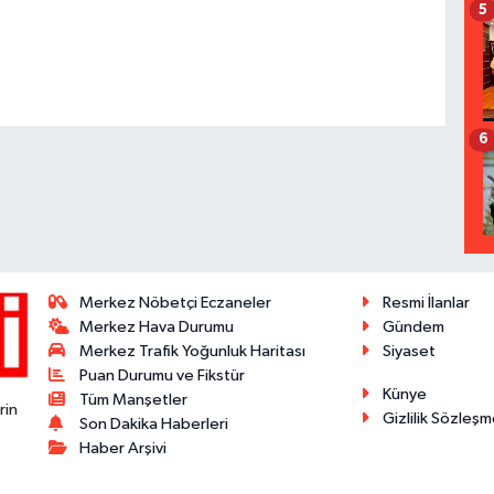
5
6
Merkez Nöbetçi Eczaneler
Resmi İlanlar
Merkez Hava Durumu
Gündem
Merkez Trafik Yoğunluk Haritası
Siyaset
Puan Durumu ve Fikstür
Künye
Tüm Manşetler
rin
Gizlilik Sözleşm
Son Dakika Haberleri
Haber Arşivi