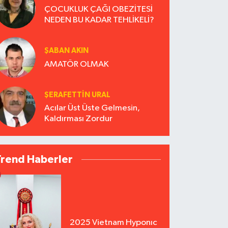
ÇOCUKLUK ÇAĞI OBEZİTESİ
NEDEN BU KADAR TEHLİKELİ?
ŞABAN AKIN
AMATÖR OLMAK
ŞERAFETTIN URAL
Acılar Üst Üste Gelmesin,
Kaldırması Zordur
Trend Haberler
2025 Vietnam Hyponıc