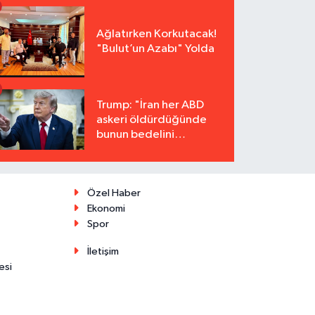
Ağlatırken Korkutacak!
"Bulut’un Azabı" Yolda
Trump: "İran her ABD
askeri öldürdüğünde
bunun bedelini
katbekat ödeyecek"
Özel Haber
Ekonomi
Spor
İletişim
esi