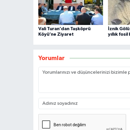
Vali Turan’dan Taşköprü
İznik Gölü
Köyü’ne Ziyaret
yıllık fosi
Yorumlar