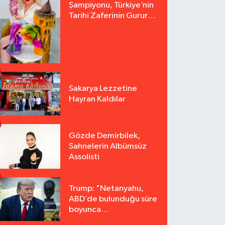
Şampiyonu, Türkiye’nin
Tarihi Zaferinin Gururu
Arzu Yurter’den Bomba
Açılış!
Sakarya Lezzetine
Hayran Kaldılar
Gözde Demirbilek,
Sahnelerin Albümsüz
Assolisti
Trump: "Netanyahu,
ABD’de bulunduğu süre
boyunca
tutuklanmayacak"