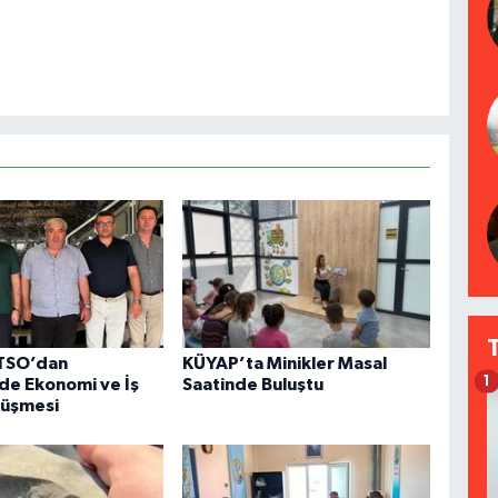
 TSO’dan
KÜYAP’ta Minikler Masal
1
de Ekonomi ve İş
Saatinde Buluştu
rüşmesi