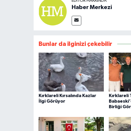
EDITÖR HAKKINDA
Haber Merkezi
Bunlar da ilginizi çekebilir
Kırklareli Kırsalında Kazlar
Kırklareli
İlgi Görüyor
Babaeski’
Birliği Gö