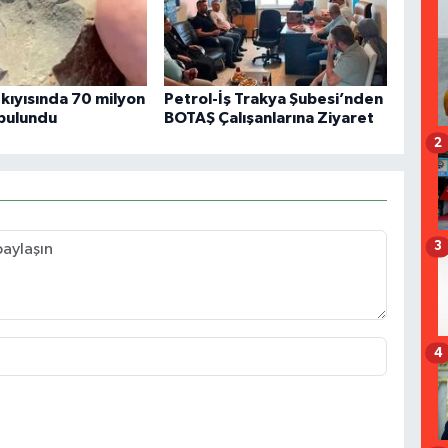
 kıyısında 70 milyon
Petrol-İş Trakya Şubesi’nden
l bulundu
BOTAŞ Çalışanlarına Ziyaret
2
3
4