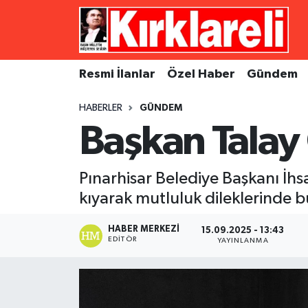
Resmi İlanlar
Asayiş
Künye
Merkez Nöbetçi Eczaneler
Resmi İlanlar
Özel Haber
Gündem
Özel Haber
Bilim ve Teknoloji
İletişim
Merkez Hava Durumu
HABERLER
GÜNDEM
Gündem
Dünya
Gizlilik Sözleşmesi
Merkez Trafik Yoğunluk Haritası
Başkan Talay 
Ekonomi
Eğitim
Süper Lig Puan Durumu ve Fikstür
Pınarhisar Belediye Başkanı İhsa
Siyaset
Kültür Sanat
Tüm Manşetler
kıyarak mutluluk dileklerinde 
Spor
Magazin
Son Dakika Haberleri
HABER MERKEZI
15.09.2025 - 13:43
EDITÖR
YAYINLANMA
Medya
Haber Arşivi
Sağlık