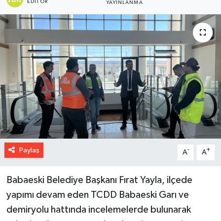
EDITÖR
YAYINLANMA
Paylaş
-
+
A
A
Babaeski Belediye Başkanı Fırat Yayla, ilçede
yapımı devam eden TCDD Babaeski Garı ve
demiryolu hattında incelemelerde bulunarak