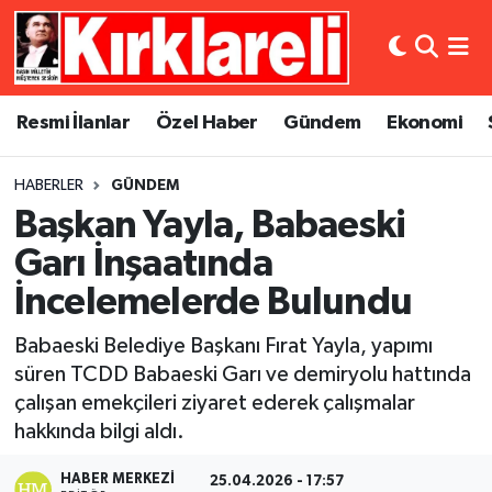
Resmi İlanlar
Asayiş
Künye
Merkez Nöbetçi Eczaneler
Resmi İlanlar
Özel Haber
Gündem
Ekonomi
Özel Haber
Bilim ve Teknoloji
İletişim
Merkez Hava Durumu
HABERLER
GÜNDEM
Gündem
Dünya
Gizlilik Sözleşmesi
Merkez Trafik Yoğunluk Haritası
Başkan Yayla, Babaeski
Ekonomi
Eğitim
Süper Lig Puan Durumu ve Fikstür
Garı İnşaatında
İncelemelerde Bulundu
Siyaset
Kültür Sanat
Tüm Manşetler
Babaeski Belediye Başkanı Fırat Yayla, yapımı
Spor
Magazin
Son Dakika Haberleri
süren TCDD Babaeski Garı ve demiryolu hattında
çalışan emekçileri ziyaret ederek çalışmalar
Medya
Haber Arşivi
hakkında bilgi aldı.
Sağlık
HABER MERKEZI
25.04.2026 - 17:57