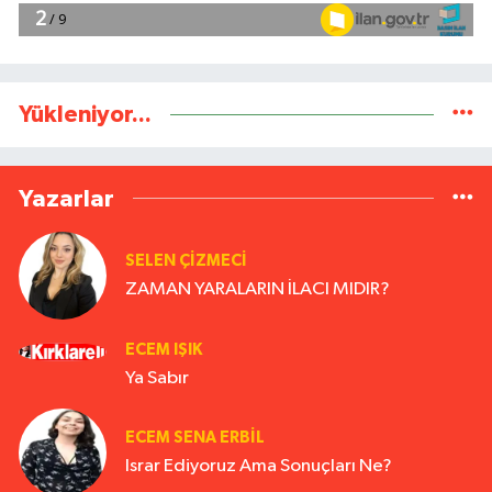
Yükleniyor...
Yazarlar
SELEN ÇİZMECİ
ZAMAN YARALARIN İLACI MIDIR?
ECEM IŞIK
Ya Sabır
ECEM SENA ERBIL
Israr Ediyoruz Ama Sonuçları Ne?