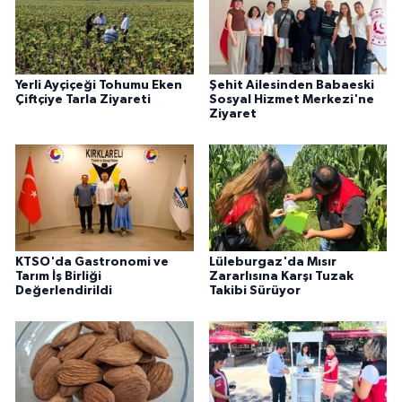
Yerli Ayçiçeği Tohumu Eken
Şehit Ailesinden Babaeski
Çiftçiye Tarla Ziyareti
Sosyal Hizmet Merkezi'ne
Ziyaret
KTSO'da Gastronomi ve
Lüleburgaz'da Mısır
Tarım İş Birliği
Zararlısına Karşı Tuzak
Değerlendirildi
Takibi Sürüyor