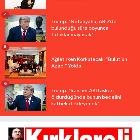
4
Trump: "Netanyahu, ABD’de
bulunduğu süre boyunca
tutuklanmayacak"
5
Ağlatırken Korkutacak! "Bulut’un
Azabı" Yolda
6
Trump: "İran her ABD askeri
öldürdüğünde bunun bedelini
katbekat ödeyecek"