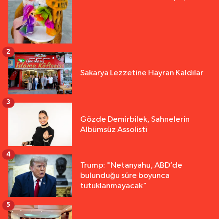
2
Sakarya Lezzetine Hayran Kaldılar
3
Gözde Demirbilek, Sahnelerin
Albümsüz Assolisti
4
Trump: "Netanyahu, ABD’de
bulunduğu süre boyunca
tutuklanmayacak"
5