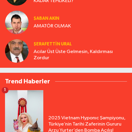
KADAR TEHLİKELİ?
ŞABAN AKIN
AMATÖR OLMAK
ŞERAFETTIN URAL
Acılar Üst Üste Gelmesin, Kaldırması
Zordur
Trend Haberler
1
2025 Vietnam Hyponıc Şampiyonu,
Türkiye’nin Tarihi Zaferinin Gururu
Arzu Yurter’den Bomba Açılış!