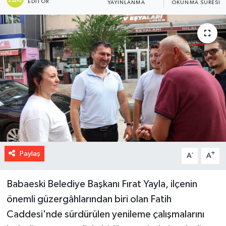
EDITÖR
YAYINLANMA
OKUNMA SÜRESI
Paylaş
-
+
A
A
Babaeski Belediye Başkanı Fırat Yayla, ilçenin
önemli güzergâhlarından biri olan Fatih
Caddesi'nde sürdürülen yenileme çalışmalarını