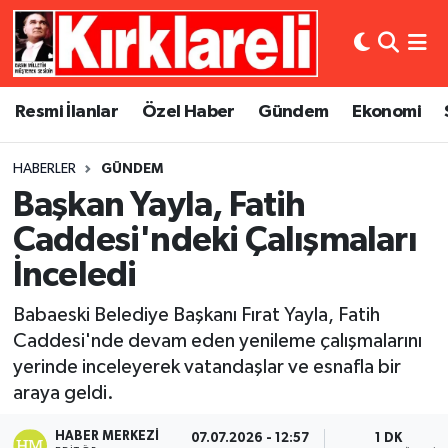
Resmi İlanlar
Asayiş
Künye
Merkez Nöbetçi Eczaneler
Resmi İlanlar
Özel Haber
Gündem
Ekonomi
Özel Haber
Bilim ve Teknoloji
İletişim
Merkez Hava Durumu
HABERLER
GÜNDEM
Gündem
Dünya
Gizlilik Sözleşmesi
Merkez Trafik Yoğunluk Haritası
Başkan Yayla, Fatih
Ekonomi
Eğitim
Süper Lig Puan Durumu ve Fikstür
Caddesi'ndeki Çalışmaları
İnceledi
Siyaset
Kültür Sanat
Tüm Manşetler
Babaeski Belediye Başkanı Fırat Yayla, Fatih
Spor
Magazin
Son Dakika Haberleri
Caddesi'nde devam eden yenileme çalışmalarını
yerinde inceleyerek vatandaşlar ve esnafla bir
Medya
Haber Arşivi
araya geldi.
Sağlık
HABER MERKEZI
07.07.2026 - 12:57
1 DK