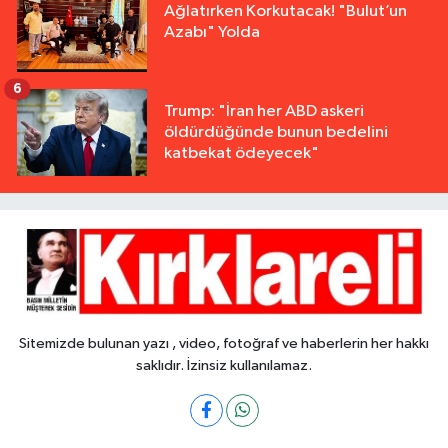
Ağlatırken Korkutacak! "Bulut’un
Azabı" Yolda
6
Trump: "İran her ABD askeri
öldürdüğünde bunun bedelini
katbekat ödeyecek"
Sitemizde bulunan yazı , video, fotoğraf ve haberlerin her hakkı
saklıdır. İzinsiz kullanılamaz.