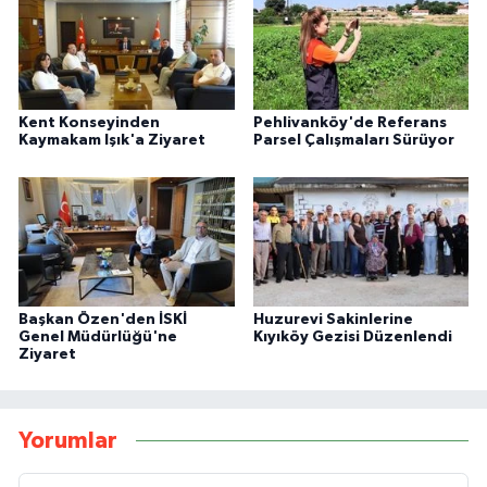
Kent Konseyinden
Pehlivanköy'de Referans
Kaymakam Işık'a Ziyaret
Parsel Çalışmaları Sürüyor
Başkan Özen'den İSKİ
Huzurevi Sakinlerine
Genel Müdürlüğü'ne
Kıyıköy Gezisi Düzenlendi
Ziyaret
Yorumlar