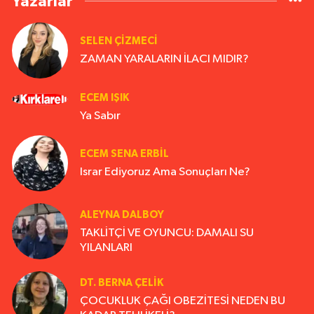
Yazarlar
SELEN ÇİZMECİ
ZAMAN YARALARIN İLACI MIDIR?
ECEM IŞIK
Ya Sabır
ECEM SENA ERBIL
Israr Ediyoruz Ama Sonuçları Ne?
ALEYNA DALBOY
TAKLİTÇİ VE OYUNCU: DAMALI SU
YILANLARI
DT. BERNA ÇELIK
ÇOCUKLUK ÇAĞI OBEZİTESİ NEDEN BU