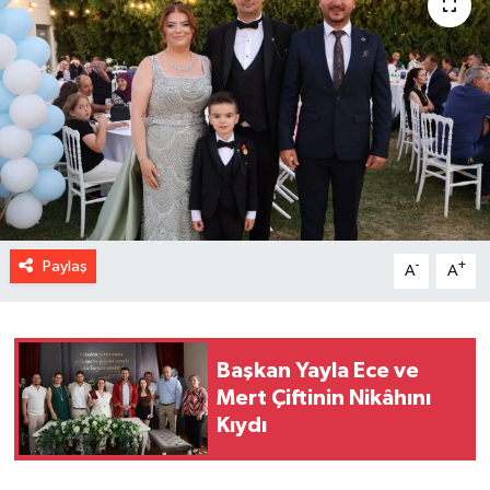
Paylaş
-
+
A
A
Başkan Yayla Ece ve
Mert Çiftinin Nikâhını
Kıydı