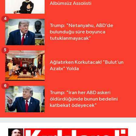
Albümsüz Assolisti
4
Trump: "Netanyahu, ABD’de
bulunduğu süre boyunca
tutuklanmayacak"
5
Ağlatırken Korkutacak! "Bulut’un
Azabı" Yolda
6
Trump: "İran her ABD askeri
öldürdüğünde bunun bedelini
katbekat ödeyecek"