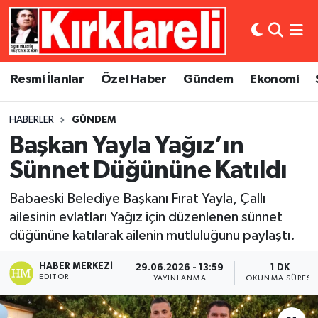
Resmi İlanlar
Asayiş
Künye
Merkez Nöbetçi Eczaneler
Resmi İlanlar
Özel Haber
Gündem
Ekonomi
Özel Haber
Bilim ve Teknoloji
İletişim
Merkez Hava Durumu
HABERLER
GÜNDEM
Gündem
Dünya
Gizlilik Sözleşmesi
Merkez Trafik Yoğunluk Haritası
Başkan Yayla Yağız’ın
Ekonomi
Eğitim
Süper Lig Puan Durumu ve Fikstür
Sünnet Düğününe Katıldı
Babaeski Belediye Başkanı Fırat Yayla, Çallı
Siyaset
Kültür Sanat
Tüm Manşetler
ailesinin evlatları Yağız için düzenlenen sünnet
düğününe katılarak ailenin mutluluğunu paylaştı.
Spor
Magazin
Son Dakika Haberleri
HABER MERKEZI
29.06.2026 - 13:59
1 DK
Medya
Haber Arşivi
EDITÖR
YAYINLANMA
OKUNMA SÜRESI
Sağlık