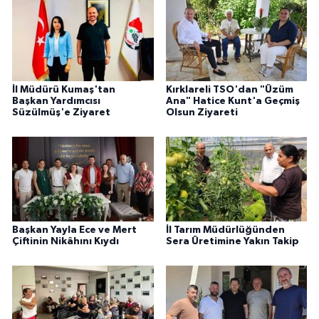
İl Müdürü Kumaş'tan
Kırklareli TSO'dan "Üzüm
Başkan Yardımcısı
Ana" Hatice Kunt'a Geçmiş
Süzülmüş'e Ziyaret
Olsun Ziyareti
Başkan Yayla Ece ve Mert
İl Tarım Müdürlüğünden
Çiftinin Nikâhını Kıydı
Sera Üretimine Yakın Takip