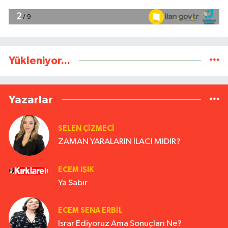
Yükleniyor...
Yazarlar
SELEN ÇİZMECİ
ZAMAN YARALARIN İLACI MIDIR?
ECEM IŞIK
Ya Sabır
ECEM SENA ERBIL
Israr Ediyoruz Ama Sonuçları Ne?