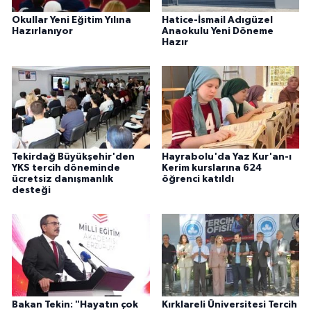
Okullar Yeni Eğitim Yılına
Hatice-İsmail Adıgüzel
Hazırlanıyor
Anaokulu Yeni Döneme
Hazır
Tekirdağ Büyükşehir'den
Hayrabolu'da Yaz Kur'an-ı
YKS tercih döneminde
Kerim kurslarına 624
ücretsiz danışmanlık
öğrenci katıldı
desteği
Bakan Tekin: "Hayatın çok
Kırklareli Üniversitesi Tercih