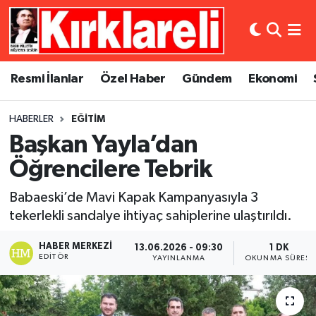
Resmi İlanlar
Asayiş
Künye
Merkez Nöbetçi Eczaneler
Resmi İlanlar
Özel Haber
Gündem
Ekonomi
Özel Haber
Bilim ve Teknoloji
İletişim
Merkez Hava Durumu
HABERLER
EĞITIM
Gündem
Dünya
Gizlilik Sözleşmesi
Merkez Trafik Yoğunluk Haritası
Başkan Yayla’dan
Ekonomi
Eğitim
Süper Lig Puan Durumu ve Fikstür
Öğrencilere Tebrik
Babaeski’de Mavi Kapak Kampanyasıyla 3
Siyaset
Kültür Sanat
Tüm Manşetler
tekerlekli sandalye ihtiyaç sahiplerine ulaştırıldı.
Spor
Magazin
Son Dakika Haberleri
HABER MERKEZI
13.06.2026 - 09:30
1 DK
EDITÖR
YAYINLANMA
OKUNMA SÜRESI
Medya
Haber Arşivi
Sağlık