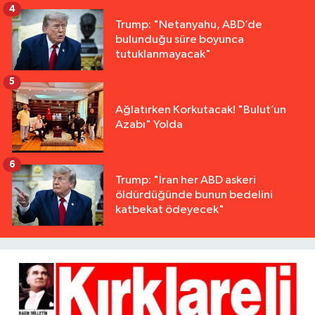
4
Trump: "Netanyahu, ABD’de
bulunduğu süre boyunca
tutuklanmayacak"
5
Ağlatırken Korkutacak! "Bulut’un
Azabı" Yolda
6
Trump: "İran her ABD askeri
öldürdüğünde bunun bedelini
katbekat ödeyecek"