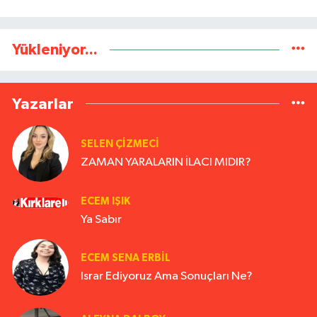
Yükleniyor...
Yazarlar
SELEN ÇİZMECİ
ZAMAN YARALARIN İLACI MIDIR?
ECEM IŞIK
Ya Sabır
ECEM SENA ERBIL
Israr Ediyoruz Ama Sonuçları Ne?