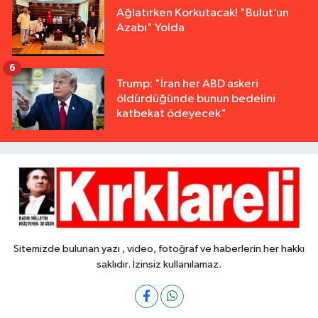
Ağlatırken Korkutacak! "Bulut’un
Azabı" Yolda
6
Trump: "İran her ABD askeri
öldürdüğünde bunun bedelini
katbekat ödeyecek"
Sitemizde bulunan yazı , video, fotoğraf ve haberlerin her hakkı
saklıdır. İzinsiz kullanılamaz.