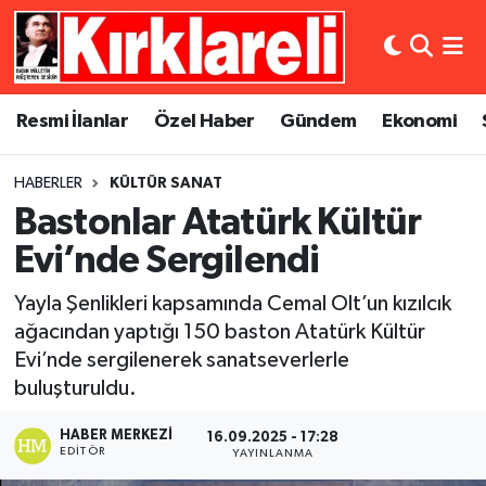
Resmi İlanlar
Asayiş
Künye
Merkez Nöbetçi Eczaneler
Resmi İlanlar
Özel Haber
Gündem
Ekonomi
Özel Haber
Bilim ve Teknoloji
İletişim
Merkez Hava Durumu
HABERLER
KÜLTÜR SANAT
Gündem
Dünya
Gizlilik Sözleşmesi
Merkez Trafik Yoğunluk Haritası
Bastonlar Atatürk Kültür
Ekonomi
Eğitim
Süper Lig Puan Durumu ve Fikstür
Evi’nde Sergilendi
Yayla Şenlikleri kapsamında Cemal Olt’un kızılcık
Siyaset
Kültür Sanat
Tüm Manşetler
ağacından yaptığı 150 baston Atatürk Kültür
Evi’nde sergilenerek sanatseverlerle
Spor
Magazin
Son Dakika Haberleri
buluşturuldu.
Medya
Haber Arşivi
HABER MERKEZI
16.09.2025 - 17:28
EDITÖR
YAYINLANMA
Sağlık