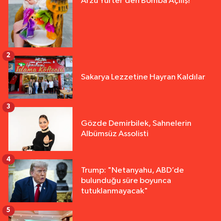
Arzu Yurter’den Bomba Açılış!
2
Sakarya Lezzetine Hayran Kaldılar
3
Gözde Demirbilek, Sahnelerin
Albümsüz Assolisti
4
Trump: "Netanyahu, ABD’de
bulunduğu süre boyunca
tutuklanmayacak"
5