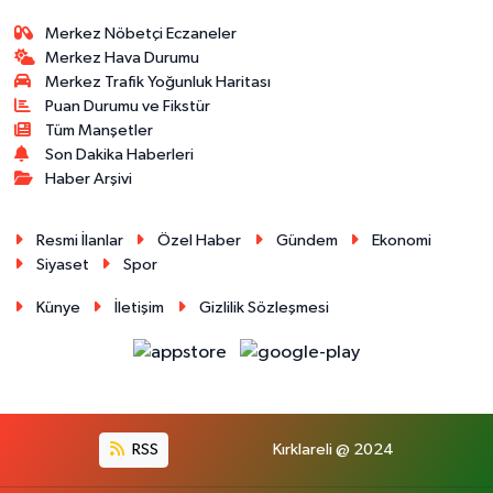
Merkez Nöbetçi Eczaneler
Merkez Hava Durumu
Merkez Trafik Yoğunluk Haritası
Puan Durumu ve Fikstür
Tüm Manşetler
Son Dakika Haberleri
Haber Arşivi
Resmi İlanlar
Özel Haber
Gündem
Ekonomi
Siyaset
Spor
Künye
İletişim
Gizlilik Sözleşmesi
RSS
Kırklareli @ 2024