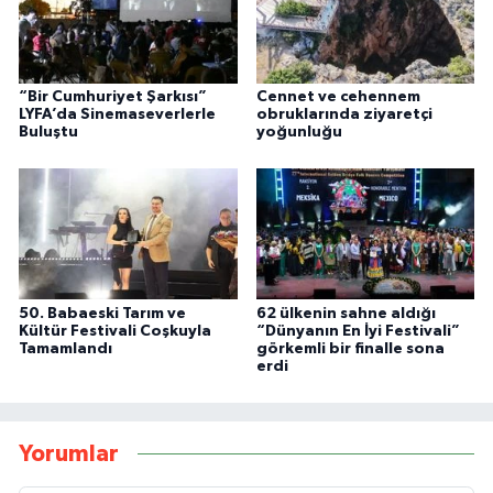
“Bir Cumhuriyet Şarkısı”
Cennet ve cehennem
LYFA’da Sinemaseverlerle
obruklarında ziyaretçi
Buluştu
yoğunluğu
50. Babaeski Tarım ve
62 ülkenin sahne aldığı
Kültür Festivali Coşkuyla
“Dünyanın En İyi Festivali”
Tamamlandı
görkemli bir finalle sona
erdi
Yorumlar