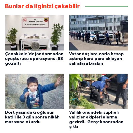
Bunlar da ilginizi çekebilir
Çanakkale'de jandarmadan
Vatandaşlara zorla hesap
uyuşturucu operasyonu: 68
açtırıp kara para aklayan
gözaltı
şahıslara baskın
Dört yaşındaki oğlunun
Valilik önündeki şüpheli
katili ile 3 gün sonra nikâh
valizler ekipleri alarma
masasına oturdu
geçirdi.. Gerçek sonradan
çıktı