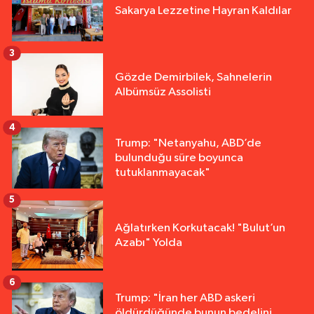
Sakarya Lezzetine Hayran Kaldılar
3
Gözde Demirbilek, Sahnelerin
Albümsüz Assolisti
4
Trump: "Netanyahu, ABD’de
bulunduğu süre boyunca
tutuklanmayacak"
5
Ağlatırken Korkutacak! "Bulut’un
Azabı" Yolda
6
Trump: "İran her ABD askeri
öldürdüğünde bunun bedelini