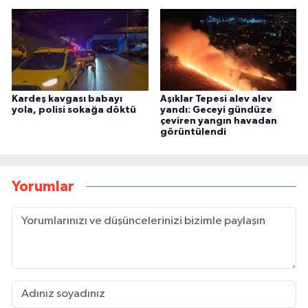
Kardeş kavgası babayı
Aşıklar Tepesi alev alev
yola, polisi sokağa döktü
yandı: Geceyi gündüze
çeviren yangın havadan
görüntülendi
Yorumlar