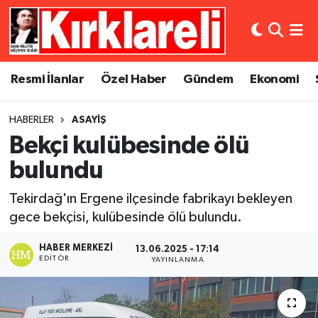
Resmi İlanlar
Asayiş
Künye
Merkez Nöbetçi Eczaneler
Resmi İlanlar
Özel Haber
Gündem
Ekonomi
Özel Haber
Bilim ve Teknoloji
İletişim
Merkez Hava Durumu
HABERLER
ASAYIŞ
Gündem
Dünya
Gizlilik Sözleşmesi
Merkez Trafik Yoğunluk Haritası
Bekçi kulübesinde ölü
Ekonomi
Eğitim
Süper Lig Puan Durumu ve Fikstür
bulundu
Tekirdağ'ın Ergene ilçesinde fabrikayı bekleyen
Siyaset
Kültür Sanat
Tüm Manşetler
gece bekçisi, kulübesinde ölü bulundu.
Spor
Magazin
Son Dakika Haberleri
HABER MERKEZI
13.06.2025 - 17:14
EDITÖR
YAYINLANMA
Medya
Haber Arşivi
Sağlık