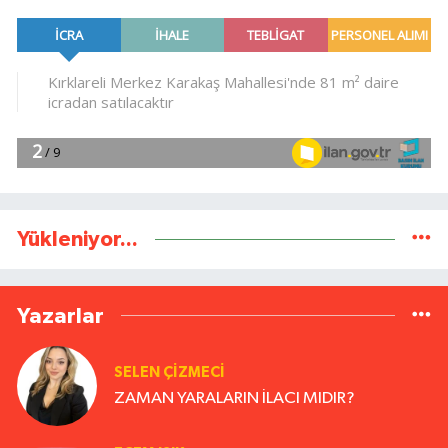
Yükleniyor...
Yazarlar
SELEN ÇİZMECİ
ZAMAN YARALARIN İLACI MIDIR?