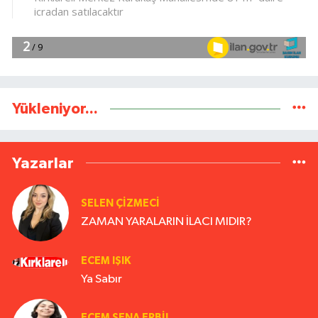
Yükleniyor...
Yazarlar
SELEN ÇİZMECİ
ZAMAN YARALARIN İLACI MIDIR?
ECEM IŞIK
Ya Sabır
ECEM SENA ERBIL