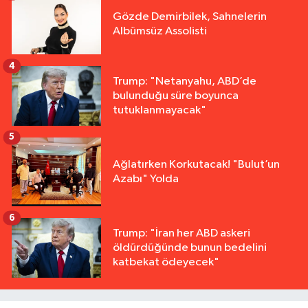
Gözde Demirbilek, Sahnelerin
Albümsüz Assolisti
4
Trump: "Netanyahu, ABD’de
bulunduğu süre boyunca
tutuklanmayacak"
5
Ağlatırken Korkutacak! "Bulut’un
Azabı" Yolda
6
Trump: "İran her ABD askeri
öldürdüğünde bunun bedelini
katbekat ödeyecek"