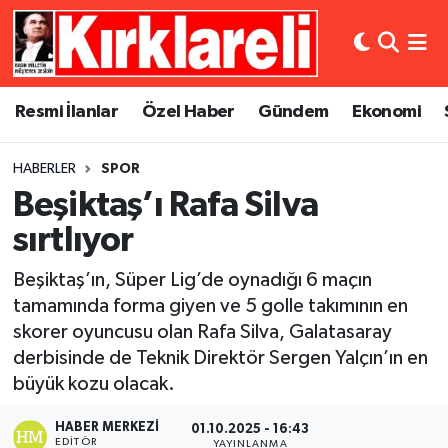
Resmi İlanlar
Asayiş
Künye
Merkez Nöbetçi Eczaneler
Resmi İlanlar
Özel Haber
Gündem
Ekonomi
Özel Haber
Bilim ve Teknoloji
İletişim
Merkez Hava Durumu
HABERLER
SPOR
Gündem
Dünya
Gizlilik Sözleşmesi
Merkez Trafik Yoğunluk Haritası
Beşiktaş’ı Rafa Silva
Ekonomi
Eğitim
Süper Lig Puan Durumu ve Fikstür
sırtlıyor
Beşiktaş’ın, Süper Lig’de oynadığı 6 maçın
Siyaset
Kültür Sanat
Tüm Manşetler
tamamında forma giyen ve 5 golle takımının en
skorer oyuncusu olan Rafa Silva, Galatasaray
Spor
Magazin
Son Dakika Haberleri
derbisinde de Teknik Direktör Sergen Yalçın’ın en
Medya
Haber Arşivi
büyük kozu olacak.
HABER MERKEZI
01.10.2025 - 16:43
Sağlık
EDITÖR
YAYINLANMA