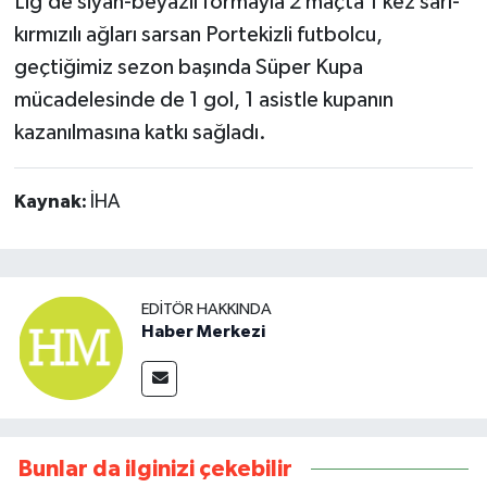
Lig’de siyah-beyazlı formayla 2 maçta 1 kez sarı-
kırmızılı ağları sarsan Portekizli futbolcu,
geçtiğimiz sezon başında Süper Kupa
mücadelesinde de 1 gol, 1 asistle kupanın
kazanılmasına katkı sağladı.
Kaynak:
İHA
EDITÖR HAKKINDA
Haber Merkezi
Bunlar da ilginizi çekebilir