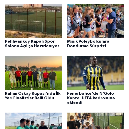
Pehlivanköy Kapalı Spor
Minik Voleybolculara
Salonu Açılışa Hazırlanıyor
Dondurma Sürprizi
Rahmi Oskay Kupası'nda İlk
Fenerbahçe'de N'Golo
Yarı Finalistler Belli Oldu
Kante, UEFA kadrosuna
eklendi