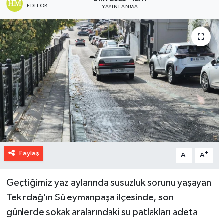
EDITÖR
YAYINLANMA
Paylaş
-
+
A
A
Geçtiğimiz yaz aylarında susuzluk sorunu yaşayan
Tekirdağ'ın Süleymanpaşa ilçesinde, son
günlerde sokak aralarındaki su patlakları adeta