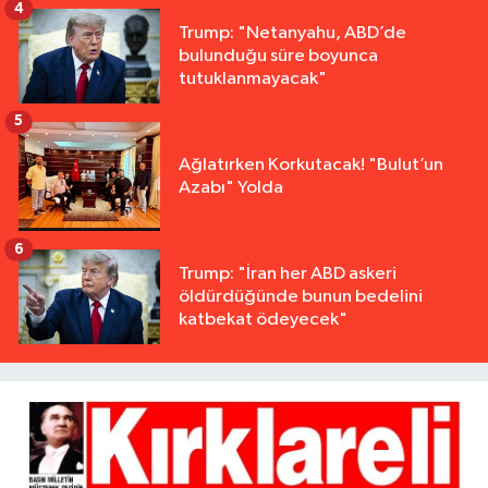
4
Trump: "Netanyahu, ABD’de
bulunduğu süre boyunca
tutuklanmayacak"
5
Ağlatırken Korkutacak! "Bulut’un
Azabı" Yolda
6
Trump: "İran her ABD askeri
öldürdüğünde bunun bedelini
katbekat ödeyecek"