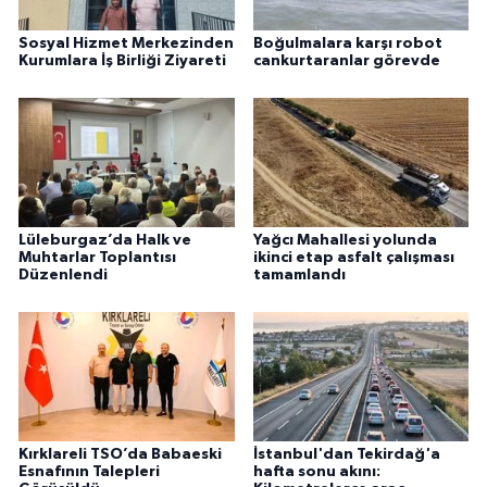
Sosyal Hizmet Merkezinden
Boğulmalara karşı robot
Kurumlara İş Birliği Ziyareti
cankurtaranlar görevde
Lüleburgaz’da Halk ve
Yağcı Mahallesi yolunda
Muhtarlar Toplantısı
ikinci etap asfalt çalışması
Düzenlendi
tamamlandı
Kırklareli TSO’da Babaeski
İstanbul'dan Tekirdağ'a
Esnafının Talepleri
hafta sonu akını: