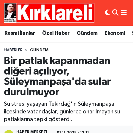
Resmi İlanlar
Asayiş
Künye
Merkez Nöbetçi Eczaneler
Resmi İlanlar
Özel Haber
Gündem
Ekonomi
Özel Haber
Bilim ve Teknoloji
İletişim
Merkez Hava Durumu
HABERLER
GÜNDEM
Gündem
Dünya
Gizlilik Sözleşmesi
Merkez Trafik Yoğunluk Haritası
Bir patlak kapanmadan
Ekonomi
Eğitim
Süper Lig Puan Durumu ve Fikstür
diğeri açılıyor,
Süleymanpaşa'da sular
Siyaset
Kültür Sanat
Tüm Manşetler
durulmuyor
Spor
Magazin
Son Dakika Haberleri
Su stresi yaşayan Tekirdağ'ın Süleymanpaşa
ilçesinde vatandaşlar, günlerce onarılmayan su
Medya
Haber Arşivi
patlaklarına tepki gösterdi.
Sağlık
HABER MERKEZI
01.11.2025 - 12:11