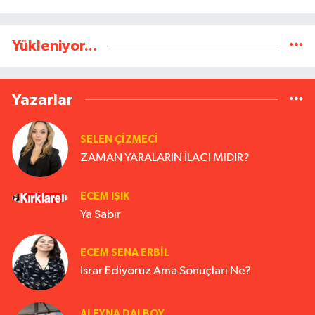
Yükleniyor...
Yazarlar
SELEN ÇİZMECİ
ZAMAN YARALARIN İLACI MIDIR?
ECEM IŞIK
Ya Sabır
ECEM SENA ERBIL
Israr Ediyoruz Ama Sonuçları Ne?
ALEYNA DALBOY