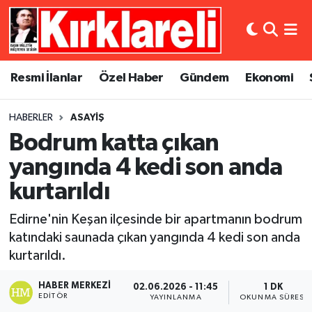
Resmi İlanlar
Asayiş
Künye
Merkez Nöbetçi Eczaneler
Resmi İlanlar
Özel Haber
Gündem
Ekonomi
Özel Haber
Bilim ve Teknoloji
İletişim
Merkez Hava Durumu
HABERLER
ASAYIŞ
Gündem
Dünya
Gizlilik Sözleşmesi
Merkez Trafik Yoğunluk Haritası
Bodrum katta çıkan
Ekonomi
Eğitim
Süper Lig Puan Durumu ve Fikstür
yangında 4 kedi son anda
kurtarıldı
Siyaset
Kültür Sanat
Tüm Manşetler
Edirne'nin Keşan ilçesinde bir apartmanın bodrum
Spor
Magazin
Son Dakika Haberleri
katındaki saunada çıkan yangında 4 kedi son anda
kurtarıldı.
Medya
Haber Arşivi
HABER MERKEZI
02.06.2026 - 11:45
1 DK
EDITÖR
YAYINLANMA
OKUNMA SÜRESI
Sağlık