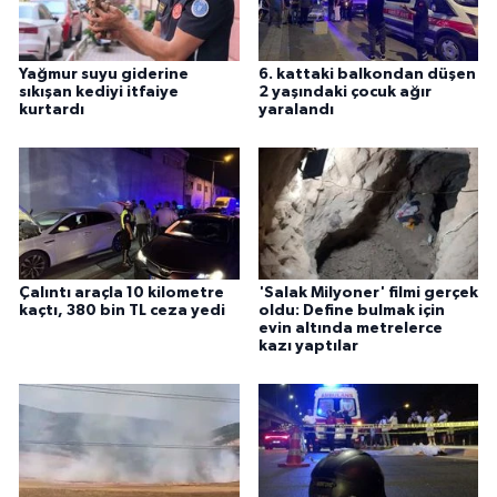
Yağmur suyu giderine
6. kattaki balkondan düşen
sıkışan kediyi itfaiye
2 yaşındaki çocuk ağır
kurtardı
yaralandı
Çalıntı araçla 10 kilometre
'Salak Milyoner' filmi gerçek
kaçtı, 380 bin TL ceza yedi
oldu: Define bulmak için
evin altında metrelerce
kazı yaptılar