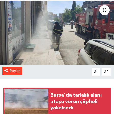
Paylaş
-
+
A
A
Bursa'da tarlalık alanı
ateşe veren şüpheli
yakalandı