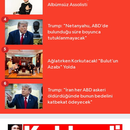
Albümsüz Assolisti
4
Trump: "Netanyahu, ABD’de
bulunduğu süre boyunca
tutuklanmayacak"
5
Ağlatırken Korkutacak! "Bulut’un
Azabı" Yolda
6
Trump: "İran her ABD askeri
öldürdüğünde bunun bedelini
katbekat ödeyecek"