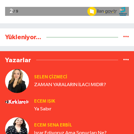
Yükleniyor...
Yazarlar
SELEN ÇİZMECİ
ZAMAN YARALARIN İLACI MIDIR?
ECEM IŞIK
Ya Sabır
ECEM SENA ERBIL
Israr Ediyoruz Ama Sonuçları Ne?