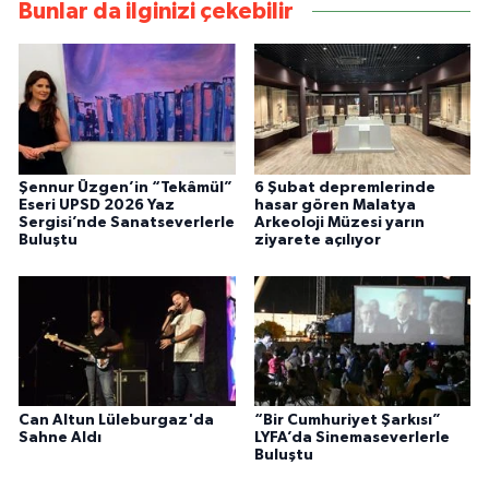
Bunlar da ilginizi çekebilir
Şennur Üzgen’in “Tekâmül”
6 Şubat depremlerinde
Eseri UPSD 2026 Yaz
hasar gören Malatya
Sergisi’nde Sanatseverlerle
Arkeoloji Müzesi yarın
Buluştu
ziyarete açılıyor
Can Altun Lüleburgaz'da
“Bir Cumhuriyet Şarkısı”
Sahne Aldı
LYFA’da Sinemaseverlerle
Buluştu