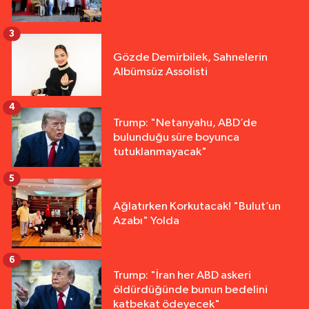
3
Gözde Demirbilek, Sahnelerin
Albümsüz Assolisti
4
Trump: "Netanyahu, ABD’de
bulunduğu süre boyunca
tutuklanmayacak"
5
Ağlatırken Korkutacak! "Bulut’un
Azabı" Yolda
6
Trump: "İran her ABD askeri
öldürdüğünde bunun bedelini
katbekat ödeyecek"