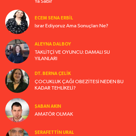
Ya Sabır
ECEM SENA ERBIL
Israr Ediyoruz Ama Sonuçları Ne?
ALEYNA DALBOY
TAKLİTÇİ VE OYUNCU: DAMALI SU
YILANLARI
DT. BERNA ÇELIK
ÇOCUKLUK ÇAĞI OBEZİTESİ NEDEN BU
KADAR TEHLİKELİ?
ŞABAN AKIN
AMATÖR OLMAK
ŞERAFETTIN URAL