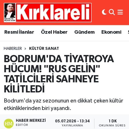
Resmi İlanlar
Asayiş
Künye
Merkez Nöbetçi Eczaneler
Resmi İlanlar
Özel Haber
Gündem
Ekonomi
Özel Haber
Bilim ve Teknoloji
İletişim
Merkez Hava Durumu
HABERLER
KÜLTÜR SANAT
Gündem
Dünya
Gizlilik Sözleşmesi
Merkez Trafik Yoğunluk Haritası
BODRUM'DA TİYATROYA
Ekonomi
Eğitim
Süper Lig Puan Durumu ve Fikstür
HÜCUM! "RUS GELİN"
TATİLCİLERİ SAHNEYE
Siyaset
Kültür Sanat
Tüm Manşetler
KİLİTLEDİ
Spor
Magazin
Son Dakika Haberleri
Bodrum'da yaz sezonunun en dikkat çeken kültür
etkinliklerinden biri yaşandı.
Medya
Haber Arşivi
HABER MERKEZI
05.07.2026 - 13:34
1 DK
Sağlık
EDITÖR
YAYINLANMA
OKUNMA SÜRESI