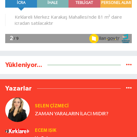
Yükleniyor...
Yazarlar
SELEN ÇİZMECİ
ZAMAN YARALARIN İLACI MIDIR?
ECEM IŞIK