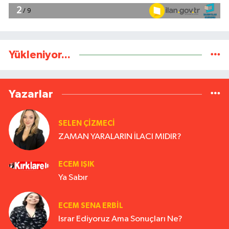
Yükleniyor...
Yazarlar
SELEN ÇİZMECİ
ZAMAN YARALARIN İLACI MIDIR?
ECEM IŞIK
Ya Sabır
ECEM SENA ERBIL
Israr Ediyoruz Ama Sonuçları Ne?