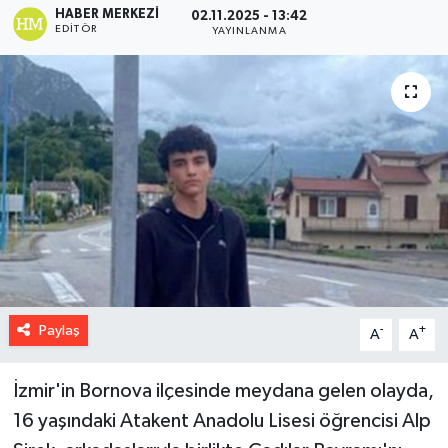
HABER MERKEZI
02.11.2025 - 13:42
EDITÖR
YAYINLANMA
Paylaş
-
+
A
A
İzmir'in Bornova ilçesinde meydana gelen olayda,
16 yaşındaki Atakent Anadolu Lisesi öğrencisi Alp