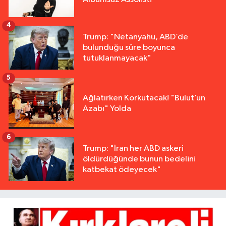
4
Trump: "Netanyahu, ABD’de
bulunduğu süre boyunca
tutuklanmayacak"
5
Ağlatırken Korkutacak! "Bulut’un
Azabı" Yolda
6
Trump: "İran her ABD askeri
öldürdüğünde bunun bedelini
katbekat ödeyecek"