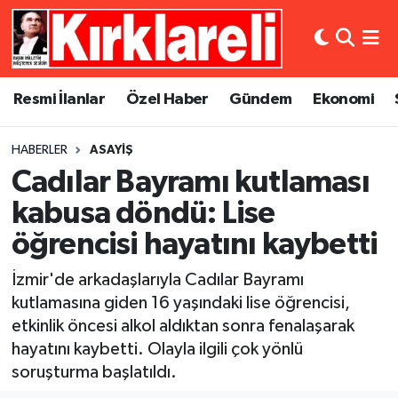
Resmi İlanlar
Asayiş
Künye
Merkez Nöbetçi Eczaneler
Resmi İlanlar
Özel Haber
Gündem
Ekonomi
Özel Haber
Bilim ve Teknoloji
İletişim
Merkez Hava Durumu
HABERLER
ASAYIŞ
Gündem
Dünya
Gizlilik Sözleşmesi
Merkez Trafik Yoğunluk Haritası
Cadılar Bayramı kutlaması
Ekonomi
Eğitim
Süper Lig Puan Durumu ve Fikstür
kabusa döndü: Lise
öğrencisi hayatını kaybetti
Siyaset
Kültür Sanat
Tüm Manşetler
İzmir'de arkadaşlarıyla Cadılar Bayramı
Spor
Magazin
Son Dakika Haberleri
kutlamasına giden 16 yaşındaki lise öğrencisi,
etkinlik öncesi alkol aldıktan sonra fenalaşarak
Medya
Haber Arşivi
hayatını kaybetti. Olayla ilgili çok yönlü
soruşturma başlatıldı.
Sağlık