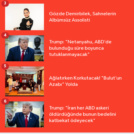
3
Gözde Demirbilek, Sahnelerin
Albümsüz Assolisti
4
Trump: "Netanyahu, ABD’de
bulunduğu süre boyunca
tutuklanmayacak"
5
Ağlatırken Korkutacak! "Bulut’un
Azabı" Yolda
6
Trump: "İran her ABD askeri
öldürdüğünde bunun bedelini
katbekat ödeyecek"