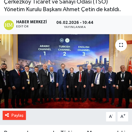
Çerkezköy Ticaret ve Sanayi Odası (TSO)
Yönetim Kurulu Başkanı Ahmet Çetin de katıldı.
HABER MERKEZI
06.02.2026 - 10:44
EDITÖR
YAYINLANMA
Paylaş
-
+
A
A