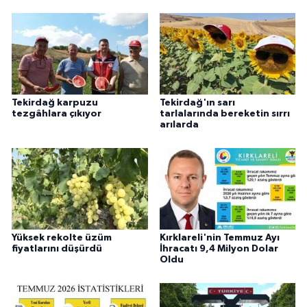
Tekirdağ karpuzu
Tekirdağ'ın sarı
tezgâhlara çıkıyor
tarlalarında bereketin sırrı
arılarda
Yüksek rekolte üzüm
Kırklareli'nin Temmuz Ayı
fiyatlarını düşürdü
İhracatı 9,4 Milyon Dolar
Oldu