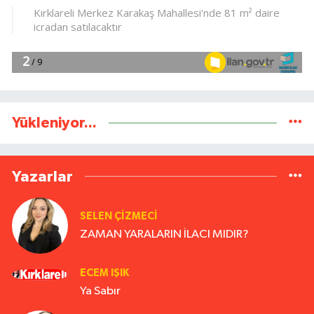
Yükleniyor...
Yazarlar
SELEN ÇİZMECİ
ZAMAN YARALARIN İLACI MIDIR?
ECEM IŞIK
Ya Sabır