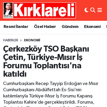
Resmi İlanlar
Asayiş
Künye
Merkez Nöbetçi Eczaneler
Resmi İlanlar
Özel Haber
Gündem
Ekonomi
Özel Haber
Bilim ve Teknoloji
İletişim
Merkez Hava Durumu
HABERLER
EKONOMI
Gündem
Dünya
Gizlilik Sözleşmesi
Merkez Trafik Yoğunluk Haritası
Çerkezköy TSO Başkanı
Ekonomi
Eğitim
Süper Lig Puan Durumu ve Fikstür
Çetin, Türkiye-Mısır İş
Forumu Toplantısı'na
Siyaset
Kültür Sanat
Tüm Manşetler
katıldı
Spor
Magazin
Son Dakika Haberleri
Cumhurbaşkanı Recep Tayyip Erdoğan ve Mısır
Cumhurbaşkanı Abdülfettah Es-Sisi’nin
Medya
Haber Arşivi
katılımlarıyla Türkiye-Mısır İş Forumu Kapanış
Toplantısı Kahire’de gerçekleştirildi. Foruma,
Sağlık