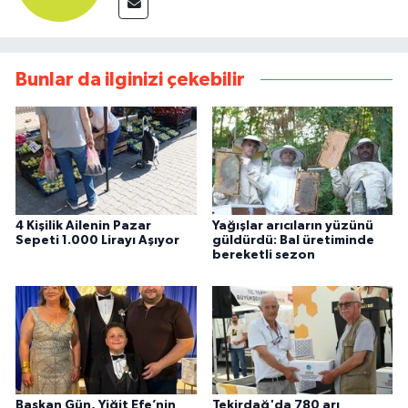
Bunlar da ilginizi çekebilir
4 Kişilik Ailenin Pazar
Yağışlar arıcıların yüzünü
Sepeti 1.000 Lirayı Aşıyor
güldürdü: Bal üretiminde
bereketli sezon
Başkan Gün, Yiğit Efe’nin
Tekirdağ'da 780 arı