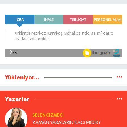
Yükleniyor...
Yazarlar
SELEN ÇİZMECİ
ZAMAN YARALARIN İLACI MIDIR?