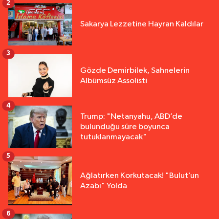
2
Sakarya Lezzetine Hayran Kaldılar
3
Gözde Demirbilek, Sahnelerin
Albümsüz Assolisti
4
Trump: "Netanyahu, ABD’de
bulunduğu süre boyunca
tutuklanmayacak"
5
Ağlatırken Korkutacak! "Bulut’un
Azabı" Yolda
6