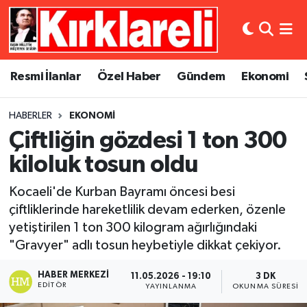
Resmi İlanlar
Asayiş
Künye
Merkez Nöbetçi Eczaneler
Resmi İlanlar
Özel Haber
Gündem
Ekonomi
Özel Haber
Bilim ve Teknoloji
İletişim
Merkez Hava Durumu
HABERLER
EKONOMI
Gündem
Dünya
Gizlilik Sözleşmesi
Merkez Trafik Yoğunluk Haritası
Çiftliğin gözdesi 1 ton 300
Ekonomi
Eğitim
Süper Lig Puan Durumu ve Fikstür
kiloluk tosun oldu
Kocaeli'de Kurban Bayramı öncesi besi
Siyaset
Kültür Sanat
Tüm Manşetler
çiftliklerinde hareketlilik devam ederken, özenle
yetiştirilen 1 ton 300 kilogram ağırlığındaki
Spor
Magazin
Son Dakika Haberleri
"Gravyer" adlı tosun heybetiyle dikkat çekiyor.
Medya
Haber Arşivi
HABER MERKEZI
11.05.2026 - 19:10
3 DK
EDITÖR
YAYINLANMA
OKUNMA SÜRESI
Sağlık