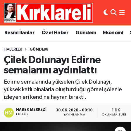
Resmi İlanlar
Asayiş
Künye
Merkez Nöbetçi Eczaneler
Resmi İlanlar
Özel Haber
Gündem
Ekonomi
Özel Haber
Bilim ve Teknoloji
İletişim
Merkez Hava Durumu
HABERLER
GÜNDEM
Gündem
Dünya
Gizlilik Sözleşmesi
Merkez Trafik Yoğunluk Haritası
Çilek Dolunayı Edirne
Ekonomi
Eğitim
Süper Lig Puan Durumu ve Fikstür
semalarını aydınlattı
Edirne semalarında yükselen Çilek Dolunayı,
Siyaset
Kültür Sanat
Tüm Manşetler
yüksek katlı binalarla oluşturduğu görsel şölenle
izleyenleri kendine hayran bıraktı.
Spor
Magazin
Son Dakika Haberleri
HABER MERKEZI
30.06.2026 - 09:10
1 DK
Medya
Haber Arşivi
EDITÖR
YAYINLANMA
OKUNMA SÜRESI
Sağlık