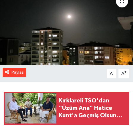
Paylaş
-
+
A
A
Kırklareli TSO'dan
"Üzüm Ana" Hatice
Kunt'a Geçmiş Olsun
Ziyareti