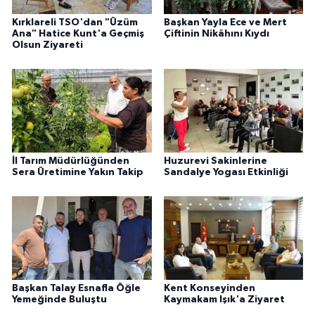
Kırklareli TSO'dan "Üzüm
Başkan Yayla Ece ve Mert
Ana" Hatice Kunt'a Geçmiş
Çiftinin Nikâhını Kıydı
Olsun Ziyareti
İl Tarım Müdürlüğünden
Huzurevi Sakinlerine
Sera Üretimine Yakın Takip
Sandalye Yogası Etkinliği
Başkan Talay Esnafla Öğle
Kent Konseyinden
Yemeğinde Buluştu
Kaymakam Işık'a Ziyaret