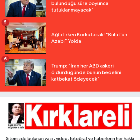
bulunduğu süre boyunca
tutuklanmayacak"
5
Ağlatırken Korkutacak! "Bulut’un
Azabı" Yolda
6
Trump: "İran her ABD askeri
öldürdüğünde bunun bedelini
katbekat ödeyecek"
Sitemizde bulunan yazı , video, fotoğraf ve haberlerin her hakkı