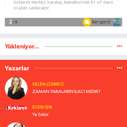
Yükleniyor...
Yazarlar
SELEN ÇİZMECİ
ZAMAN YARALARIN İLACI MIDIR?
ECEM IŞIK
Ya Sabır