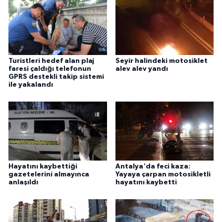
Turistleri hedef alan plaj
Seyir halindeki motosiklet
faresi çaldığı telefonun
alev alev yandı
GPRS destekli takip sistemi
ile yakalandı
Hayatını kaybettiği
Antalya'da feci kaza:
gazetelerini almayınca
Yayaya çarpan motosikletli
anlaşıldı
hayatını kaybetti