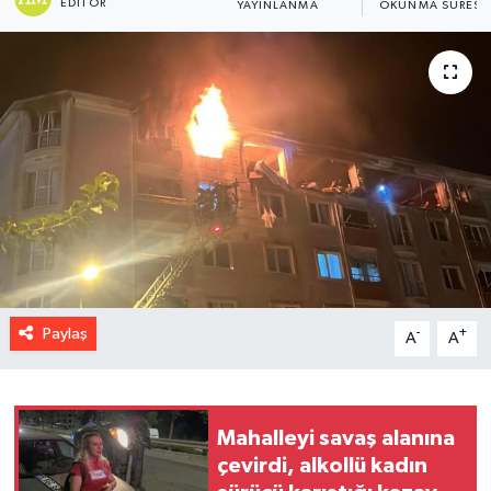
EDITÖR
YAYINLANMA
OKUNMA SÜRESI
Paylaş
-
+
A
A
Mahalleyi savaş alanına
çevirdi, alkollü kadın