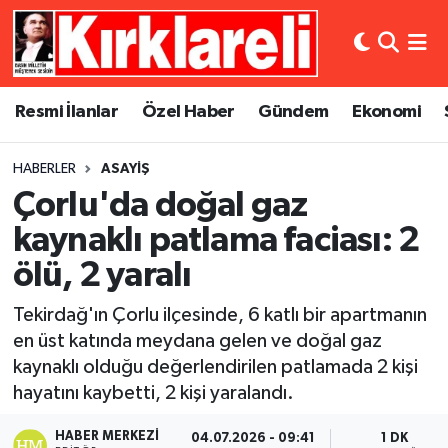
Resmi İlanlar
Asayiş
Künye
Merkez Nöbetçi Eczaneler
Resmi İlanlar
Özel Haber
Gündem
Ekonomi
Özel Haber
Bilim ve Teknoloji
İletişim
Merkez Hava Durumu
HABERLER
ASAYIŞ
Gündem
Dünya
Gizlilik Sözleşmesi
Merkez Trafik Yoğunluk Haritası
Çorlu'da doğal gaz
Ekonomi
Eğitim
Süper Lig Puan Durumu ve Fikstür
kaynaklı patlama faciası: 2
ölü, 2 yaralı
Siyaset
Kültür Sanat
Tüm Manşetler
Tekirdağ'ın Çorlu ilçesinde, 6 katlı bir apartmanın
Spor
Magazin
Son Dakika Haberleri
en üst katında meydana gelen ve doğal gaz
kaynaklı olduğu değerlendirilen patlamada 2 kişi
Medya
Haber Arşivi
hayatını kaybetti, 2 kişi yaralandı.
Sağlık
HABER MERKEZI
04.07.2026 - 09:41
1 DK