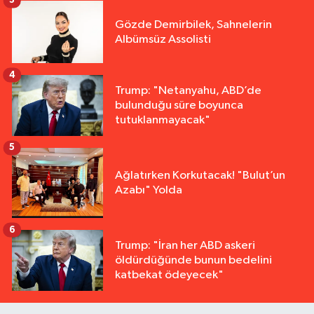
3
Gözde Demirbilek, Sahnelerin
Albümsüz Assolisti
4
Trump: "Netanyahu, ABD’de
bulunduğu süre boyunca
tutuklanmayacak"
5
Ağlatırken Korkutacak! "Bulut’un
Azabı" Yolda
6
Trump: "İran her ABD askeri
öldürdüğünde bunun bedelini
katbekat ödeyecek"