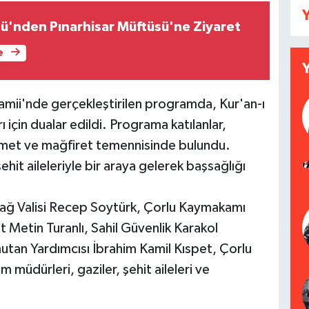
Y
ü'nden Pınarhisar Müftüsü'ne Ziyaret
e
amii'nde gerçekleştirilen programda, Kur'an-ı
için dualar edildi. Programa katılanlar,
rahmet ve mağfiret temennisinde bulundu.
hit aileleriyle bir araya gelerek başsağlığı
ağ Valisi Recep Soytürk, Çorlu Kaymakamı
 Metin Turanlı, Sahil Güvenlik Karakol
utan Yardımcısı İbrahim Kamil Kıspet, Çorlu
müdürleri, gaziler, şehit aileleri ve