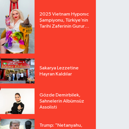
2025 Vietnam Hyponıc
Şampiyonu, Türkiye’nin
Tarihi Zaferinin Gururu
Arzu Yurter’den Bomba
Açılış!
Sakarya Lezzetine
Hayran Kaldılar
Gözde Demirbilek,
Sahnelerin Albümsüz
Assolisti
Trump: "Netanyahu,