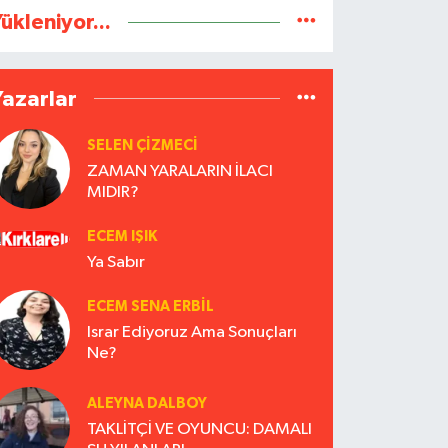
ükleniyor...
Yazarlar
SELEN ÇİZMECİ
ZAMAN YARALARIN İLACI
MIDIR?
ECEM IŞIK
Ya Sabır
ECEM SENA ERBIL
Israr Ediyoruz Ama Sonuçları
Ne?
ALEYNA DALBOY
TAKLİTÇİ VE OYUNCU: DAMALI