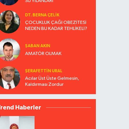
SU YILANLARI
DT. BERNA ÇELIK
ÇOCUKLUK ÇAĞI OBEZİTESİ
NEDEN BU KADAR TEHLİKELİ?
ŞABAN AKIN
AMATÖR OLMAK
ŞERAFETTIN URAL
Acılar Üst Üste Gelmesin,
Kaldırması Zordur
Trend Haberler