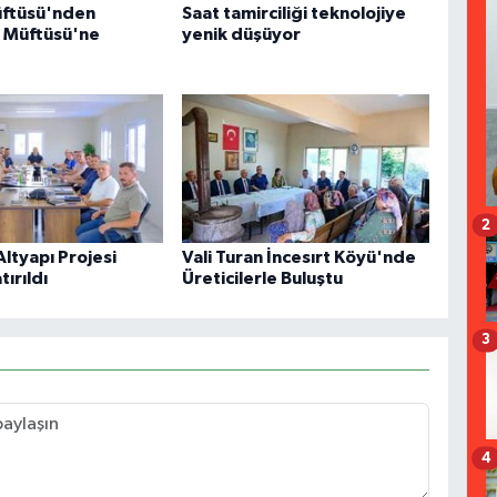
üftüsü'nden
Saat tamirciliği teknolojiye
r Müftüsü'ne
yenik düşüyor
2
 Altyapı Projesi
Vali Turan İncesırt Köyü'nde
ırıldı
Üreticilerle Buluştu
3
4