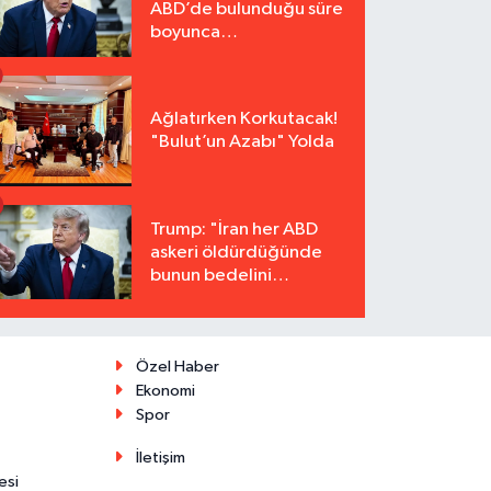
ABD’de bulunduğu süre
boyunca
tutuklanmayacak"
Ağlatırken Korkutacak!
"Bulut’un Azabı" Yolda
Trump: "İran her ABD
askeri öldürdüğünde
bunun bedelini
katbekat ödeyecek"
Özel Haber
Ekonomi
Spor
İletişim
esi