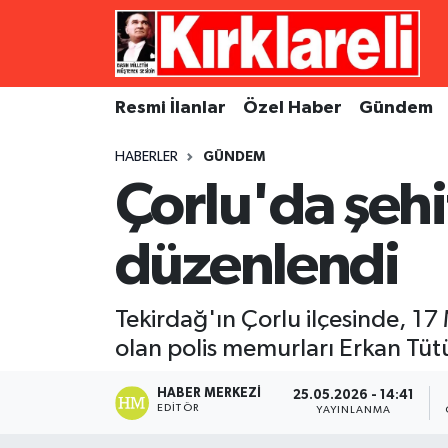
Resmi İlanlar
Asayiş
Künye
Merkez Nöbetçi Eczaneler
Resmi İlanlar
Özel Haber
Gündem
Özel Haber
Bilim ve Teknoloji
İletişim
Merkez Hava Durumu
HABERLER
GÜNDEM
Gündem
Dünya
Gizlilik Sözleşmesi
Merkez Trafik Yoğunluk Haritası
Çorlu'da şehi
Ekonomi
Eğitim
Süper Lig Puan Durumu ve Fikstür
düzenlendi
Siyaset
Kültür Sanat
Tüm Manşetler
Tekirdağ'ın Çorlu ilçesinde, 17
Spor
Magazin
Son Dakika Haberleri
olan polis memurları Erkan Tüt
Medya
Haber Arşivi
HABER MERKEZI
25.05.2026 - 14:41
EDITÖR
YAYINLANMA
Sağlık