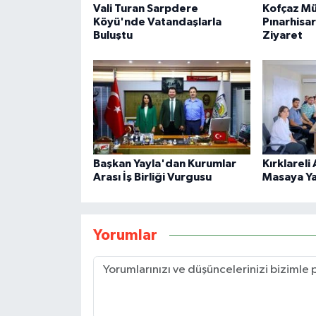
Vali Turan Sarpdere
Kofçaz M
Köyü'nde Vatandaşlarla
Pınarhisa
Buluştu
Ziyaret
Başkan Yayla'dan Kurumlar
Kırklareli
Arası İş Birliği Vurgusu
Masaya Yat
Yorumlar