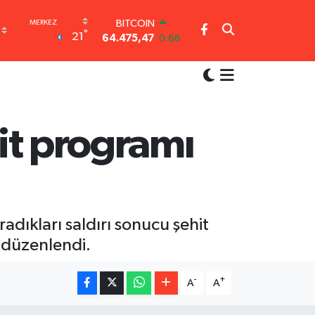
BITCOIN
°
64.475,47
0.66
21
DOLAR
47,5971
0.05
EURO
55,1336
0.18
STERLİN
64,2534
0.22
lit programı
GRAM ALTIN
6527.85
0.54
BİST100
13.703
11
adıkları saldırı sonucu şehit
 düzenlendi.
-
+
A
A