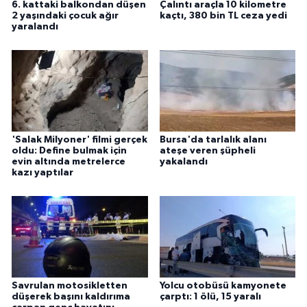
6. kattaki balkondan düşen
Çalıntı araçla 10 kilometre
2 yaşındaki çocuk ağır
kaçtı, 380 bin TL ceza yedi
yaralandı
'Salak Milyoner' filmi gerçek
Bursa'da tarlalık alanı
oldu: Define bulmak için
ateşe veren şüpheli
evin altında metrelerce
yakalandı
kazı yaptılar
Savrulan motosikletten
Yolcu otobüsü kamyonete
düşerek başını kaldırıma
çarptı: 1 ölü, 15 yaralı