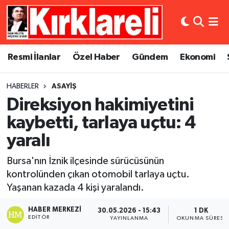
Resmi İlanlar
Asayiş
Künye
Merkez Nöbetçi Eczaneler
Resmi İlanlar
Özel Haber
Gündem
Ekonomi
Özel Haber
Bilim ve Teknoloji
İletişim
Merkez Hava Durumu
HABERLER
ASAYIŞ
Gündem
Dünya
Gizlilik Sözleşmesi
Merkez Trafik Yoğunluk Haritası
Direksiyon hakimiyetini
Ekonomi
Eğitim
Süper Lig Puan Durumu ve Fikstür
kaybetti, tarlaya uçtu: 4
yaralı
Siyaset
Kültür Sanat
Tüm Manşetler
Bursa'nın İznik ilçesinde sürücüsünün
Spor
Magazin
Son Dakika Haberleri
kontrolünden çıkan otomobil tarlaya uçtu.
Yaşanan kazada 4 kişi yaralandı.
Medya
Haber Arşivi
HABER MERKEZI
30.05.2026 - 15:43
1 DK
EDITÖR
YAYINLANMA
OKUNMA SÜRESI
Sağlık