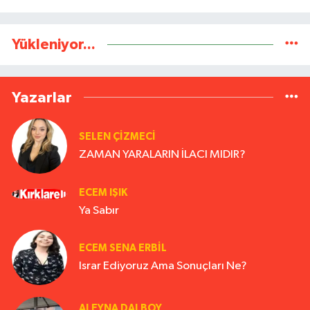
Yükleniyor...
Yazarlar
SELEN ÇİZMECİ
ZAMAN YARALARIN İLACI MIDIR?
ECEM IŞIK
Ya Sabır
ECEM SENA ERBIL
Israr Ediyoruz Ama Sonuçları Ne?
ALEYNA DALBOY