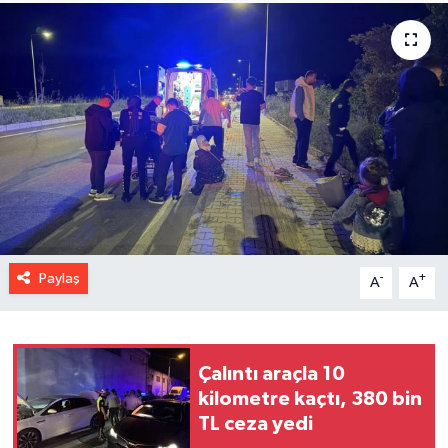
Paylaş
-
+
A
A
Çalıntı araçla 10
kilometre kaçtı, 380 bin
TL ceza yedi