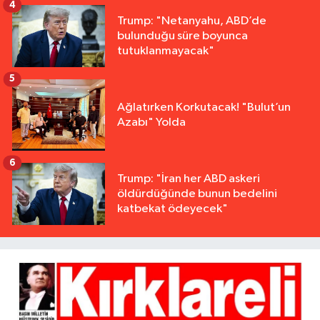
4
Trump: "Netanyahu, ABD’de
bulunduğu süre boyunca
tutuklanmayacak"
5
Ağlatırken Korkutacak! "Bulut’un
Azabı" Yolda
6
Trump: "İran her ABD askeri
öldürdüğünde bunun bedelini
katbekat ödeyecek"