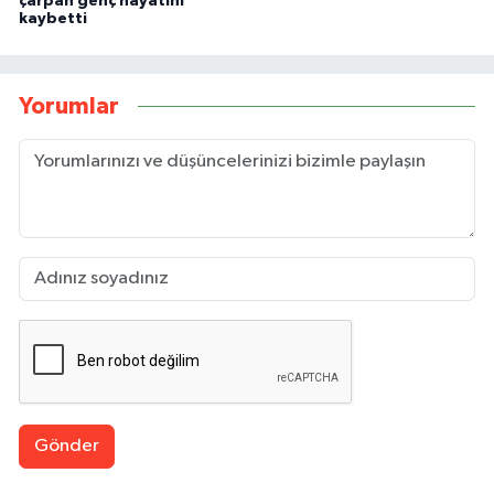
çarpan genç hayatını
kaybetti
Yorumlar
Gönder