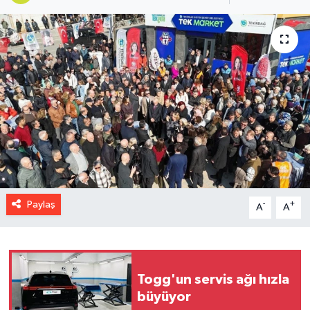
Paylaş
-
+
A
A
Togg'un servis ağı hızla
büyüyor