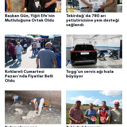
Başkan Gün, Yiğit Efe’nin
Tekirdağ'da 780 arı
Mutluluğuna Ortak Oldu
yetiştiricisine yem desteği
sağlandı
Kırklareli Cumartesi
Togg'un servis ağı hızla
Pazarı'nda Fiyatlar Belli
büyüyor
Oldu