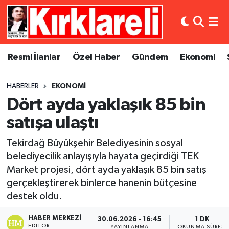
Resmi İlanlar
Asayiş
Künye
Merkez Nöbetçi Eczaneler
Resmi İlanlar
Özel Haber
Gündem
Ekonomi
Özel Haber
Bilim ve Teknoloji
İletişim
Merkez Hava Durumu
HABERLER
EKONOMI
Gündem
Dünya
Gizlilik Sözleşmesi
Merkez Trafik Yoğunluk Haritası
Dört ayda yaklaşık 85 bin
Ekonomi
Eğitim
Süper Lig Puan Durumu ve Fikstür
satışa ulaştı
Tekirdağ Büyükşehir Belediyesinin sosyal
Siyaset
Kültür Sanat
Tüm Manşetler
belediyecilik anlayışıyla hayata geçirdiği TEK
Market projesi, dört ayda yaklaşık 85 bin satış
Spor
Magazin
Son Dakika Haberleri
gerçekleştirerek binlerce hanenin bütçesine
Medya
Haber Arşivi
destek oldu.
HABER MERKEZI
30.06.2026 - 16:45
1 DK
Sağlık
EDITÖR
YAYINLANMA
OKUNMA SÜRESI