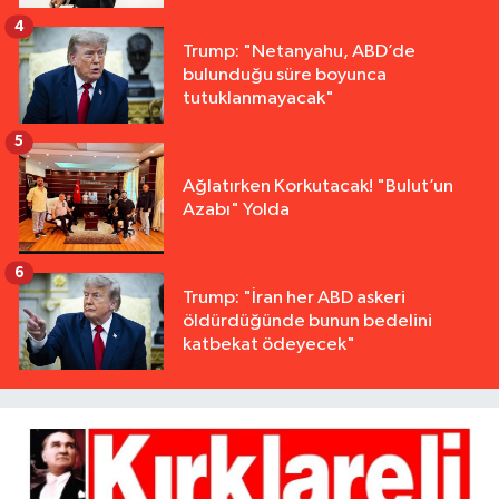
4
Trump: "Netanyahu, ABD’de
bulunduğu süre boyunca
tutuklanmayacak"
5
Ağlatırken Korkutacak! "Bulut’un
Azabı" Yolda
6
Trump: "İran her ABD askeri
öldürdüğünde bunun bedelini
katbekat ödeyecek"