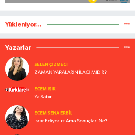
Yükleniyor...
Yazarlar
SELEN ÇİZMECİ
ZAMAN YARALARIN İLACI MIDIR?
ECEM IŞIK
Ya Sabır
ECEM SENA ERBIL
Israr Ediyoruz Ama Sonuçları Ne?