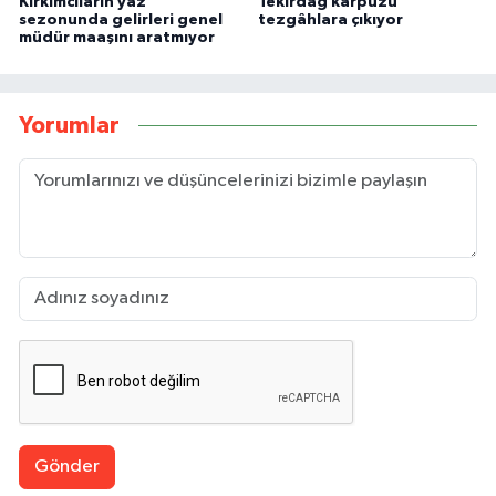
Kırkımcıların yaz
Tekirdağ karpuzu
sezonunda gelirleri genel
tezgâhlara çıkıyor
müdür maaşını aratmıyor
Yorumlar
Gönder